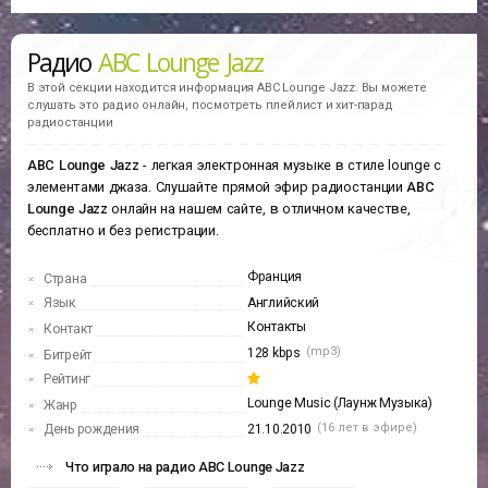
Радио
ABC Lounge Jazz
В этой секции находится информация
ABC Lounge Jazz.
Вы можете
слушать это радио онлайн, посмотреть плейлист и хит-парад
радиостанции
ABC Lounge Jazz
- легкая электронная музыке в стиле lounge с
элементами джаза. Слушайте прямой эфир радиостанции
ABC
Lounge Jazz
онлайн на нашем сайте, в отличном качестве,
бесплатно и без регистрации.
Франция
Страна
Язык
Английский
Контакты
Контакт
(mp3)
128 kbps
Битрейт
Рейтинг
Lounge Music (Лаунж Музыка)
Жанр
(16 лет в эфире)
День рождения
21.10.2010
Что играло на радио ABC Lounge Jazz