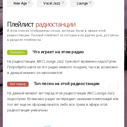
22
16
82
New Age
Vocal Jazz
Lounge
Плейлист
радиостанции
В этом списке отображены песни, которые были в эфире этой
радиостанции. Полный плейлист за сегодня и за другие дни, доступны
в разделе плейлисты
Что играет на этом радио
Треклист
На радиостанции: ABC Lounge Jazz треклист временно недоступен.
Попробуйте зайти на это радио немного позднее, так как возможно
в данный момент он наполняется!
Топ песен на этой радиостанции
Хит парад
На данный момент хит парад этой радиостанции ABC Lounge Jazz
недоступен. Возможно радио не передает название композиций или
топ хит еще не сформировался, либо все треки в эфире этой
радиостанции уникальны