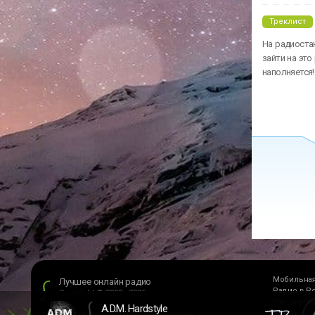
Треклист
На радиостан
зайти на это
наполняется!
Мобильная
Лучшее онлайн радио
Радио в Р
Copyright © 2009 - 2026
Расширени
A.D.M. Hardstyle
браузеров
Политика конфиденциальности