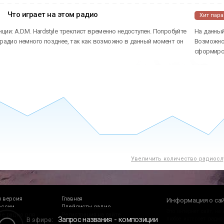
Что играет на этом радио
Хит пар
ции: A.D.M. Hardstyle треклист временно недоступен. Попробуйте
На данный
 радио немного позднее, так как возможно в данный момент он
Возможно 
сформиров
Увеличить количество радиосл
 версия
Главная
Информация о са
оссии
Плейлисты радио
Это интернет сайт, на
е радио для
Регистрация на сайте
Запрос названия
композиции
В эфире:
любое интернет радио