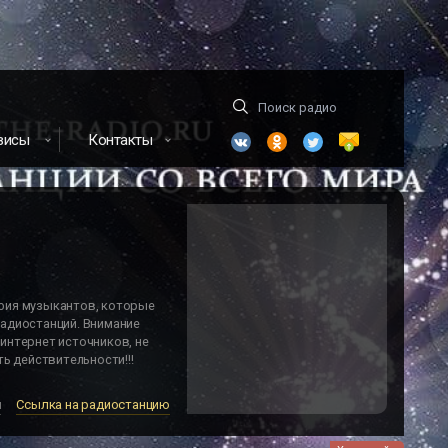
висы
Контакты
фия музыкантов, которые
адиостанций. Внимание
интернет источников, не
ь действительности!!!
м
Ссылка на радиостанцию