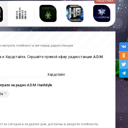
Хардстайл
осмотреть плейлист и хит-парад радиостанции
а и Хардстайла. Слушайте прямой эфир радиостанции
A.D.M.
Хардстайл
играло на радио A.D.M. Hardstyle
12
le
т за сегодня и за другие дни, доступны в разделе плейлисты