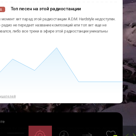
Топ песен на этой радиостанции
ад
 момент хит парад этой радиостанции A.D.M. Hardstyle недоступен.
радио не передает название композиций или топ хит еще не
ался, либо все треки в эфире этой радиостанции уникальны
ушателей
йте
 котором Вы сможете слушать онлайн радио совершенно бесплатно. Абсолютно
 доступно без регистрации и большая часть этих радио транслируется в HD