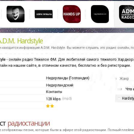
.D.M. Hardstyle
и находится информация
A.D.M. Hardstyle.
Вы можете слушать это радио онлайн, п
tyle
- онлайн радио Тяжелое ФМ. Для любителей самого тяжелого Хардкор
лайн на нашем сайте, в отличном качестве, бесплатно и без регистрации.
Нидерланды (Голландия)
Жанр
Нидерландский
Что 
Контакты
Hardsty
(mp3)
128 kbps
ист
радиостанции
е отображены песни, которые были в эфире этой радиостанции. Полный плейлис