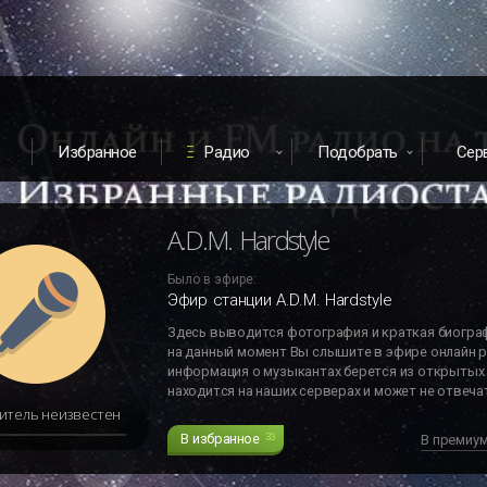
Избранное
Радио
Подобрать
Сер
A.D.M. Hardstyle
Было в эфире:
Эфир станции A.D.M. Hardstyle
Здесь выводится фотография и краткая биогра
на данный момент Вы слышите в эфире онлайн р
информация о музыкантах берется из открытых 
находится на наших серверах и может не отвечат
итель неизвестен
В избранное
33
В премиу