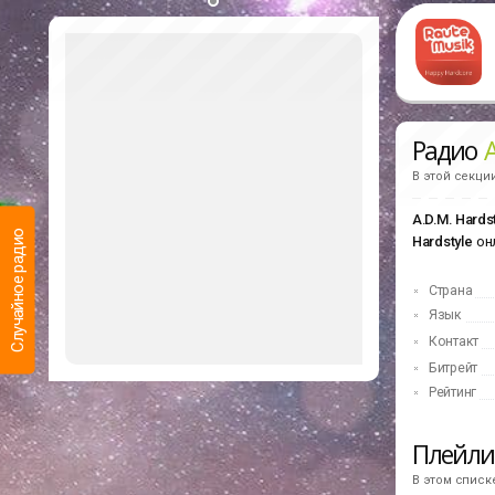
Радио
A
В этой секци
A.D.M. Hards
Случайное радио
Hardstyle
он
Страна
Язык
Контакт
Битрейт
Рейтинг
Плейл
В этом списк