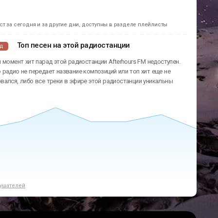
т за сегодня и за другие дни, доступны в разделе плейлисты
Топ песен на этой радиостанции
ад
 момент хит парад этой радиостанции Afterhours FM недоступен.
радио не передает название композиций или топ хит еще не
ался, либо все треки в эфире этой радиостанции уникальны
ушателей