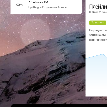
Afterhours FM
Плейл
Uplifting и Progressive Trance
В этом списк
Треклист
На радиостан
зайти на это
наполняется!