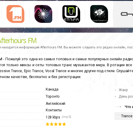
Afterhours FM
и находится информация
Afterhours FM.
Вы можете слушать это радио онлайн, пос
FM
- Пожалуй это одна из самых топовых и самых популярных онлайн радио
ся только миксы и сеты топовых транс музыкантов мира. В ротации все 
ressive Trance, Epic Trance, Vocal Trance и многие другие под-стили. Слуш
ичном качестве, бесплатно и без регистрации.
Канада
Жанр
Торонто
День ро
Английский
Что 
Контакты
Trance
(mp3)
128 kbps