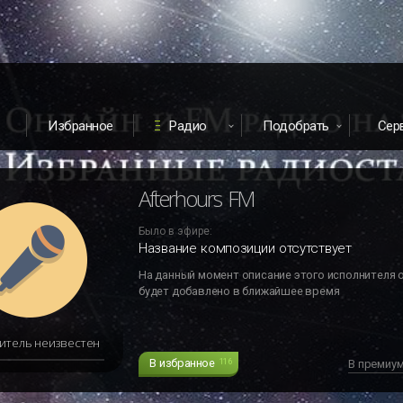
Избранное
Радио
Подобрать
Сер
Afterhours FM
Было в эфире:
Название композиции отсутствует
На данный момент описание этого исполнителя 
будет добавлено в ближайшее время
итель неизвестен
В избранное
116
В премиу