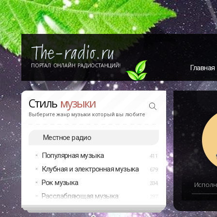
ПОРТАЛ ОНЛАЙН РАДИОСТАНЦИЙ!
Главная
Стиль
музыки
Выберите жанр музыки который вы любите
Местное радио
Популярная музыка
411
Клубная и электронная музыка
679
Рок музыка
334
Исполн
Расслабляющая музыка
237