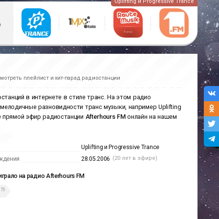
Uplifting и Progressive Trance
мотреть плейлист и хит-парад радиостанции
станций в интернете в стиле транс. На этом радио
мелодичные разновидности транс музыки, например Uplifting
айте прямой эфир радиостанции
Afterhours FM
онлайн на нашем
Uplifting и Progressive Trance
(20 лет в эфире)
ждения
28.05.2006
играло на радио Afterhours FM
75