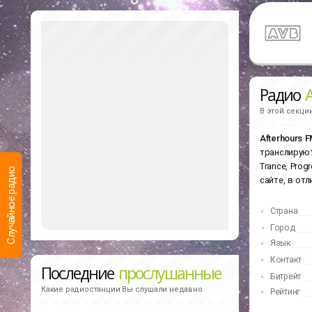
Радио
В этой секци
Afterhours 
транслируют
Trance, Prog
Случайное радио
сайте, в отл
Страна
Город
Язык
Контакт
Последние
прослушанные
Битрейт
Какие радиостанции Вы слушали недавно
Рейтинг