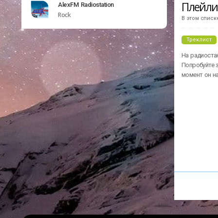
Плейл
AlexFM Radiostation
Rock
В этом списк
Треклист
На радиостан
Попробуйте з
момент он н