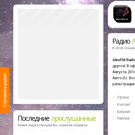
Радио
A
В этой секци
AlexFM Radio
другое! В э
Августа 201
Случайное радио
Авто-DJ. Во
регистрации
Страна
Контакт
Битрейт
Последние
прослушанные
Рейтинг
Какие радиостанции Вы слушали недавно