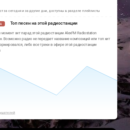
т за сегодня и за другие дни, доступны в разделе плейлисты
Топ песен на этой радиостанции
ад
 момент хит парад этой радиостанции AlexFM Radiostation
н. Возможно радио не передает название композиций или топ хит
ормировался, либо все треки в эфире этой радиостанции
ы
ушателей