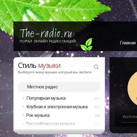
ПОРТАЛ ОНЛАЙН РАДИОСТАНЦИЙ!
Главная
Стиль
музыки
Выберите жанр музыки который вы любите
Местное радио
Популярная музыка
411
Клубная и электронная музыка
679
Рок музыка
334
Исполн
Расслабляющая музыка
237