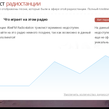
ист
радиостанции
е отображены песни, которые были в эфире этой радиостанции. Полный плейлис
Что играет на этом радио
Хит пар
ции: AlexFM Radiostation треклист временно недоступен.
На данный
айти на это радио немного позднее, так как возможно в данный
недоступе
аполняется!
еще не сф
уникальн
Увеличить количество радиосл