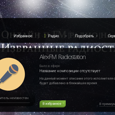
Избранное
Радио
Подобрать
Сер
AlexFM Radiostation
Было в эфире:
Название композиции отсутствует
На данный момент описание этого исполнителя 
будет добавлено в ближайшее время
итель неизвестен
В избранное
6
В премиу