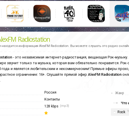
lexFM Radiostation
и находится информация
AlexFM Radiostation.
Вы можете слушать это радио онлайн
station
- это независимая интернет-радиостанция, вещающая Рок-музыку.
фире звучит только та музыка, которая вам обязательно понравится. Рок-с
0 года и является любительским и некоммерческим! Прямые эфиры проходят 
зрастное ограничение: 16+. Слушайте прямой эфир
AlexFM Radiostation
онл
.
Россия
Жанр
Контакты
Что 
(mp3)
128 kbps
1
Rock