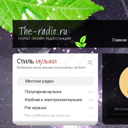
ПОРТАЛ ОНЛАЙН РАДИОСТАНЦИЙ!
Главная
Стиль
музыки
Выберите жанр музыки который вы любите
Местное радио
Популярная музыка
411
Клубная и электронная музыка
679
Рок музыка
334
Исполн
Расслабляющая музыка
237