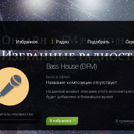
Избранное
Радио
Подобрать
Сер
Bass House (DFM)
Было в эфире:
Название композиции отсутствует
На данный момент описание этого исполнителя 
будет добавлено в ближайшее время
итель неизвестен
В избранное
22
В премиу