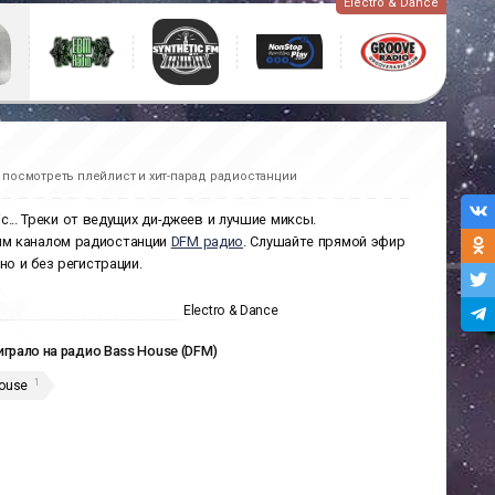
Electro & Dance
 посмотреть плейлист и хит-парад радиостанции
ic... Треки от ведущих ди-джеев и лучшие миксы.
ым каналом радиостанции
DFM радио
. Слушайте прямой эфир
но и без регистрации.
Electro & Dance
играло на радио Bass House (DFM)
1
ouse