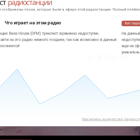
ист
радиостанции
е отображены песни, которые были в эфире этой радиостанции. Полный плейлис
Что играет на этом радио
Хит пар
ции: Bass House (DFM) треклист временно недоступен.
На данный
айти на это радио немного позднее, так как возможно в данный
недоступе
аполняется!
еще не сф
уникальн
Увеличить количество радиосл