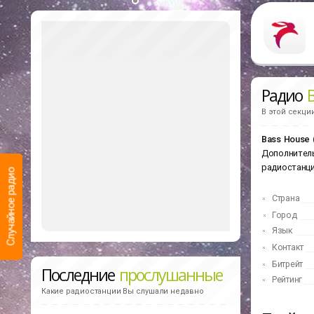
Радио
В этой секци
Bass House 
Дополнитель
радиостанц
Случайное радио
Страна
Город
Язык
Контакт
Битрейт
Последние
прослушанные
Рейтинг
Какие радиостанции Вы слушали недавно