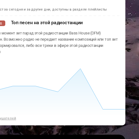
т за сегодня и за другие дни, доступны в разделе плейлисты
Топ песен на этой радиостанции
ад
 момент хит парад этой радиостанции Bass House (DFM)
н. Возможно радио не передает название композиций или топ хит
ормировался, либо все треки в эфире этой радиостанции
ы
ушателей