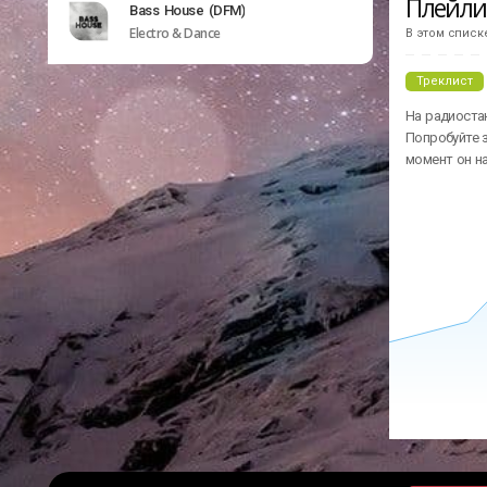
Плейл
Bass House (DFM)
Electro & Dance
В этом списк
Треклист
На радиостан
Попробуйте з
момент он н