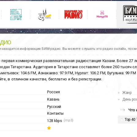
дио
и находится информация
БИМ-радио.
Вы можете слушать это радио онлайн, посм
- первая коммерческая развлекательная радиостанция Казани. Более 27 л
родах Татарстана. Аудитория в Татарстане составляет более 260 тысяч слу
ьметьевск: 104.6 FM, Азнакаево: 97.9 FM, Нурлат: 106.2 FM, Бугульма: 99 
йте, в отличном качестве, бесплатно и без регистрации.
Россия
Жанр
Казань
День ро
Русский
Что 
Контакты
Top 40
(mp3)
128 kbps