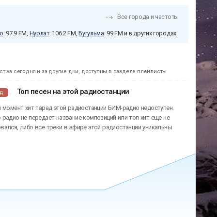
Все города и частоты
о
: 97.9 FM,
Нурлат
: 106.2 FM,
Бугульма
: 99 FM и в других городах.
т за сегодня и за другие дни, доступны в разделе плейлисты
Топ песен на этой радиостанции
ад
 момент хит парад этой радиостанции БИМ-радио недоступен.
радио не передает название композиций или топ хит еще не
ался, либо все треки в эфире этой радиостанции уникальны