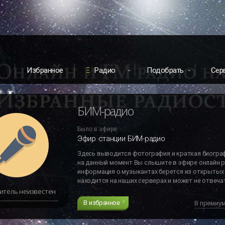
Избранное
Радио
Подобрать
Сер
БИМ-радио
Было в эфире:
Эфир станции БИМ-радио
Здесь выводится фотография и краткая биогра
на данный момент Вы слышите в эфире онлайн р
информация о музыкантах берется из открытых 
находится на наших серверах и может не отвечат
итель неизвестен
В избранное
9
В премиу