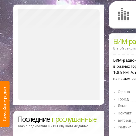
БИМ-ра
В этой секци
БИМ-радио
в разных го
102.8 FM, Ал
на нашем са
Случайное радио
Страна
Город
Язык
Контакт
Последние
прослушанные
Битрейт
Какие радиостанции Вы слушали недавно
Рейтинг