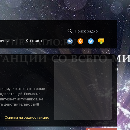
висы
Контакты
фия музыкантов, которые
адиостанций. Внимание
интернет источников, не
ь действительности!!!
м
Ссылка на радиостанцию