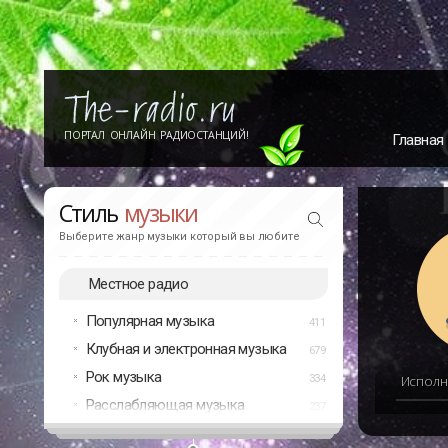
ПОРТАЛ ОНЛАЙН РАДИОСТАНЦИЙ!
Главная
Стиль
музыки
Выберите жанр музыки который вы любите
Местное радио
Популярная музыка
411
Клубная и электронная музыка
679
Рок музыка
334
Исполн
Расслабляющая музыка
237