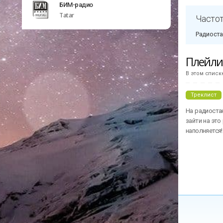
БИМ-радио
Tatar
Частот
Радиоста
Плейл
В этом списк
Треклист
На радиоста
зайти на это
наполняется!