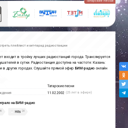
Татарские песни
отреть плейлист и хит-парад радиостанции
ет входит в тройку лучших радиостанций города. Транслируется
шателей в сутки. Радиостанция доступна на частоте: Казань:
FM и в других городах. Слушайте прямой эфир
БИМ-радио
онлайн
Татарские песни
(25 лет в эфире)
ждения
11.02.2002
играло на БИМ-радио
96
24
Hits