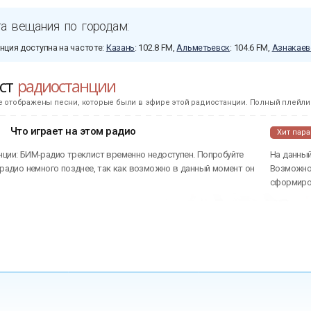
а вещания по городам:
нция доступна на частоте:
Казань
: 102.8 FM,
Альметьевск
: 104.6 FM,
Азнакаев
ист
радиостанции
е отображены песни, которые были в эфире этой радиостанции. Полный плейлис
Что играет на этом радио
Хит пар
нции: БИМ-радио треклист временно недоступен. Попробуйте
На данный
 радио немного позднее, так как возможно в данный момент он
Возможно 
сформиров