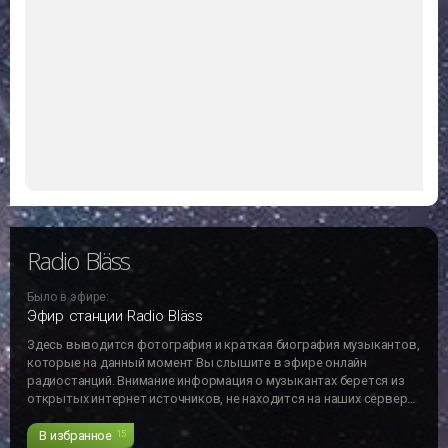
Radio Bläss
Было в эфире:
Эфир станции Radio Bläss
Здесь выводится фотография и краткая биография музыкантов,
которые на данный момент Вы слышите в эфире онлайн
радиостанций. Внимание информация о музыкантах берется из
открытых интернет источников, не находится на наших серверах
и может не отвечать действительности!!!
В избранное
15