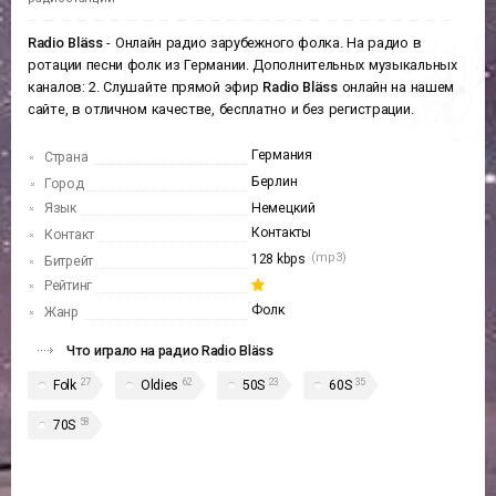
Radio Bläss
- Онлайн радио зарубежного фолка. На радио в
ротации песни фолк из Германии. Дополнительных музыкальных
каналов: 2. Слушайте прямой эфир
Radio Bläss
онлайн на нашем
сайте, в отличном качестве, бесплатно и без регистрации.
Германия
Страна
Берлин
Город
Язык
Немецкий
Контакты
Контакт
(mp3)
128 kbps
Битрейт
Рейтинг
Фолк
Жанр
Что играло на радио Radio Bläss
27
62
23
35
Folk
Oldies
50S
60S
58
70S