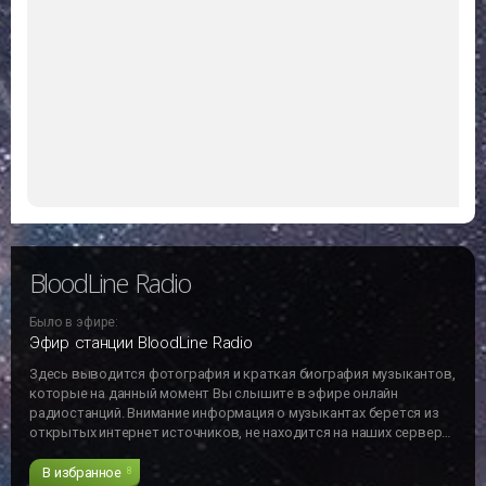
Последние
прослушанные
Какие радиостанции Вы слушали недавно
BloodLine Radio
Reggae
BloodLine Radio
Было в эфире: