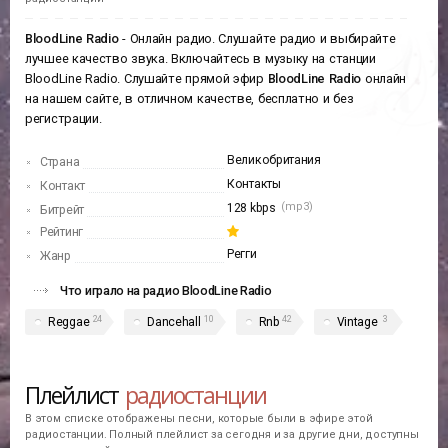
Радио
BloodLine Radio
В этой секции находится информация
BloodLine Radio.
Вы можете
слушать это радио онлайн, посмотреть плейлист и хит-парад
радиостанции
BloodLine Radio
- Онлайн радио. Слушайте радио и выбирайте
лучшее качество звука. Включайтесь в музыку на станции
BloodLine Radio. Слушайте прямой эфир
BloodLine Radio
онлайн
на нашем сайте, в отличном качестве, бесплатно и без
регистрации.
Великобритания
Страна
Контакты
Контакт
(mp3)
128 kbps
Битрейт
Рейтинг
Регги
Жанр
Что играло на радио BloodLine Radio