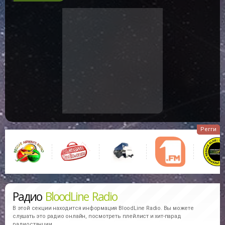
Эфир станции BloodLine Radio
Здесь выводится фотография и краткая биография музыкантов,
которые на данный момент Вы слышите в эфире онлайн
радиостанций. Внимание информация о музыкантах берется из
открытых интернет источников, не находится на наших серверах
и может не отвечать действительности!!!
В избранное
8
Регги