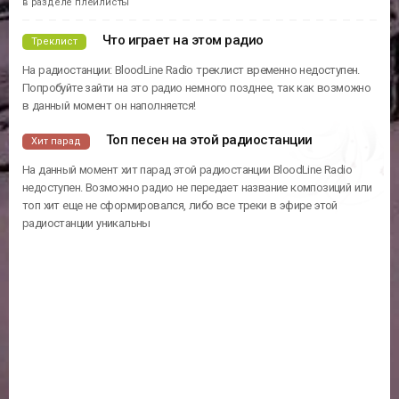
24
10
42
3
Reggae
Dancehall
Rnb
Vintage
Плейлист
радиостанции
В этом списке отображены песни, которые были в эфире этой
радиостанции. Полный плейлист за сегодня и за другие дни, доступны
в разделе плейлисты
Что играет на этом радио
Треклист
На радиостанции: BloodLine Radio треклист временно недоступен.
Попробуйте зайти на это радио немного позднее, так как возможно
в данный момент он наполняется!
Топ песен на этой радиостанции
Хит парад
На данный момент хит парад этой радиостанции BloodLine Radio
недоступен. Возможно радио не передает название композиций или
топ хит еще не сформировался, либо все треки в эфире этой
радиостанции уникальны