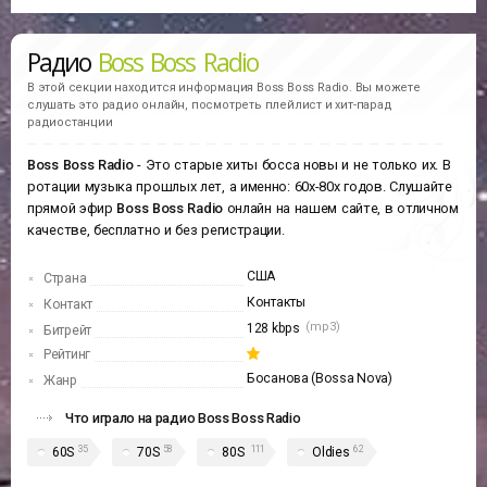
Радио
Boss Boss Radio
В этой секции находится информация
Boss Boss Radio.
Вы можете
слушать это радио онлайн, посмотреть плейлист и хит-парад
радиостанции
Boss Boss Radio
- Это старые хиты босса новы и не только их. В
ротации музыка прошлых лет, а именно: 60х-80х годов. Слушайте
прямой эфир
Boss Boss Radio
онлайн на нашем сайте, в отличном
качестве, бесплатно и без регистрации.
США
Страна
Контакты
Контакт
(mp3)
128 kbps
Битрейт
Рейтинг
Босанова (Bossa Nova)
Жанр
Что играло на радио Boss Boss Radio
35
58
111
62
60S
70S
80S
Oldies