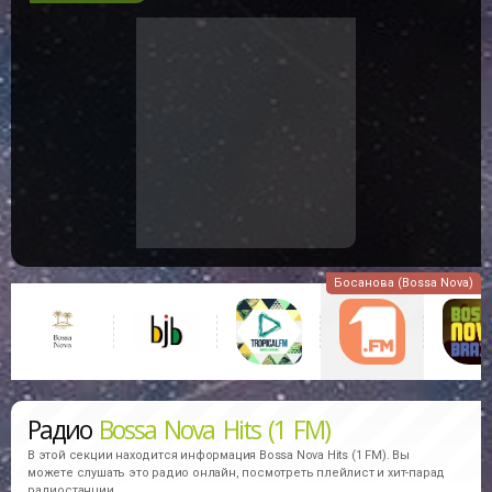
Босанова (Bossa Nova)
Радио
Bossa Nova Hits (1 FM)
В этой секции находится информация
Bossa Nova Hits (1 FM).
Вы
можете слушать это радио онлайн, посмотреть плейлист и хит-парад
радиостанции