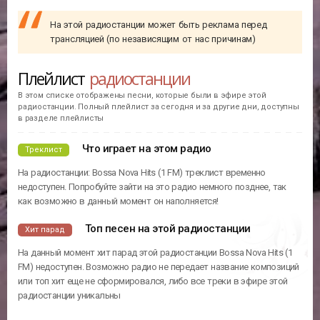
На этой радиостанции может быть реклама перед
трансляцией (по независящим от нас причинам)
Плейлист
радиостанции
В этом списке отображены песни, которые были в эфире этой
радиостанции. Полный плейлист за сегодня и за другие дни, доступны
в разделе плейлисты
Что играет на этом радио
Треклист
На радиостанции: Bossa Nova Hits (1 FM) треклист временно
недоступен. Попробуйте зайти на это радио немного позднее, так
как возможно в данный момент он наполняется!
Топ песен на этой радиостанции
Хит парад
На данный момент хит парад этой радиостанции Bossa Nova Hits (1
FM) недоступен. Возможно радио не передает название композиций
или топ хит еще не сформировался, либо все треки в эфире этой
радиостанции уникальны