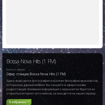
Bossa Nova Hits (1 FM)
Было в эфире:
Эфир станции Bossa Nova Hits (1 FM)
Здесь выводится фотография и краткая биография музыкантов,
которые на данный момент Вы слышите в эфире онлайн
радиостанций. Внимание информация о музыкантах берется из
открытых интернет источников, не находится на наших серверах
и может не отвечать действительности!!!
В избранное
49