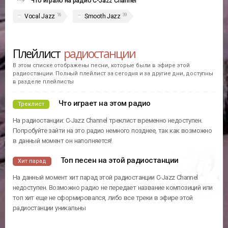
Что играло на радио C-Jazz Channel
16
39
Vocal Jazz
Smooth Jazz
Плейлист
радиостанции
В этом списке отображены песни, которые были в эфире этой
радиостанции. Полный плейлист за сегодня и за другие дни, доступны
в разделе плейлисты
Что играет на этом радио
Треклист
На радиостанции: C-Jazz Channel треклист временно недоступен.
Попробуйте зайти на это радио немного позднее, так как возможно
в данный момент он наполняется!
Топ песен на этой радиостанции
Хит парад
На данный момент хит парад этой радиостанции C-Jazz Channel
недоступен. Возможно радио не передает название композиций или
топ хит еще не сформировался, либо все треки в эфире этой
радиостанции уникальны