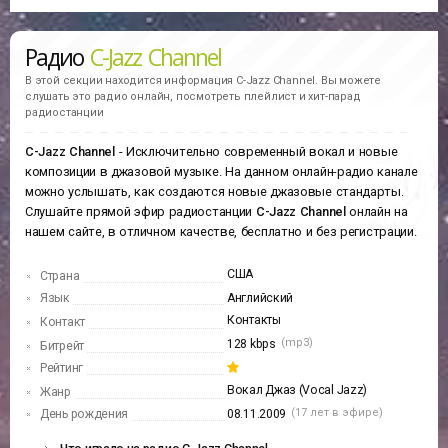
Радио
C-Jazz Channel
В этой секции находится информация
C-Jazz Channel.
Вы можете
слушать это радио онлайн, посмотреть плейлист и хит-парад
радиостанции
C-Jazz Channel
- Исключительно современный вокал и новые
композиции в джазовой музыке. На данном онлайн-радио канале
можно услышать, как создаются новые джазовые стандарты.
Слушайте прямой эфир радиостанции
C-Jazz Channel
онлайн на
нашем сайте, в отличном качестве, бесплатно и без регистрации.
США
Страна
Язык
Английский
Контакты
Контакт
(mp3)
128 kbps
Битрейт
Рейтинг
Вокал Джаз (Vocal Jazz)
Жанр
(17 лет в эфире)
День рождения
08.11.2009