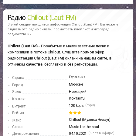
Радио
Chillout (Laut FM)
В этой секции находится информация
Chillout (Laut FM).
Вы можете
слушать это радио онлайн, посмотреть плейлист и хит-парад
радиостанции
Chillout (Laut FM)
- Позабытые и малоизвестные песни и
композиции в потоке Chillout. Слушайте прямой эфир
радиостанции
Chillout (Laut FM)
онлайн на нашем сайте, в
отличном качестве, бесплатно и без регистрации.
Германия
Страна
Мюнхен
Город
Язык
Немецкий
Контакты
Контакт
(mp3)
128 kbps
Битрейт
Рейтинг
Chillout (Музыка Чилаут)
Жанр
Слоган
Music for the soul
(5 лет в эфире)
День рождения
04.10.2021