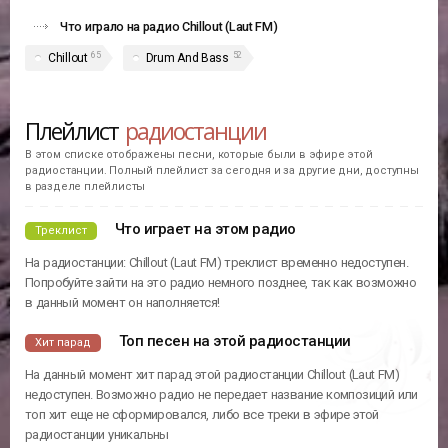
Что играло на радио Chillout (Laut FM)
65
52
Chillout
Drum And Bass
Плейлист
радиостанции
В этом списке отображены песни, которые были в эфире этой
радиостанции. Полный плейлист за сегодня и за другие дни, доступны
в разделе плейлисты
Что играет на этом радио
Треклист
На радиостанции: Chillout (Laut FM) треклист временно недоступен.
Попробуйте зайти на это радио немного позднее, так как возможно
в данный момент он наполняется!
Топ песен на этой радиостанции
Хит парад
На данный момент хит парад этой радиостанции Chillout (Laut FM)
недоступен. Возможно радио не передает название композиций или
топ хит еще не сформировался, либо все треки в эфире этой
радиостанции уникальны