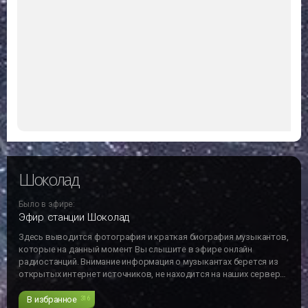
Шоколад
Было в эфире:
Эфир станции Шоколад
Здесь выводится фотография и краткая биография музыкантов,
которые на данный момент Вы слышите в эфире онлайн
радиостанций. Внимание информация о музыкантах берется из
открытых интернет источников, не находится на наших серверах
и может не отвечать действительности!!!
В избранное
316