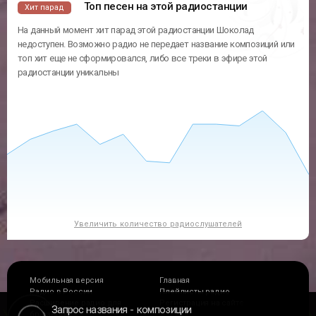
Топ песен на этой радиостанции
Хит парад
На данный момент хит парад этой радиостанции Шоколад
недоступен. Возможно радио не передает название композиций или
топ хит еще не сформировался, либо все треки в эфире этой
радиостанции уникальны
Увеличить количество радиослушателей
Мобильная версия
Главная
Радио в России
Плейлисты радио
Расширение радио для
Регистрация на сайте
Запрос названия
композиции
браузеров