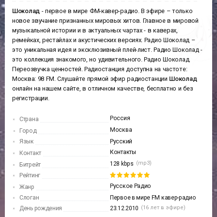
Шоколад
- первое в мире ФМ-кавер-радио. В эфире – только
новое звучание признанных мировых хитов. Главное в мировой
музыкальной истории и в актуальных чартах - в каверах,
ремейках, рестайлах и акустических версиях. Радио Шоколад –
это уникальная идея и эксклюзивный плей-лист. Радио Шоколад -
это коллекция знакомого, но удивительного. Радио Шоколад.
Переозвучка ценностей. Радиостанция доступна на частоте:
Москва: 98 FM. Слушайте прямой эфир радиостанции
Шоколад
онлайн на нашем сайте, в отличном качестве, бесплатно и без
регистрации.
Россия
Страна
Москва
Город
Язык
Русский
Контакты
Контакт
(mp3)
128 kbps
Битрейт
Рейтинг
Русское Радио
Жанр
Слоган
Первое в мире FM кавер-радио
(16 лет в эфире)
День рождения
23.12.2010