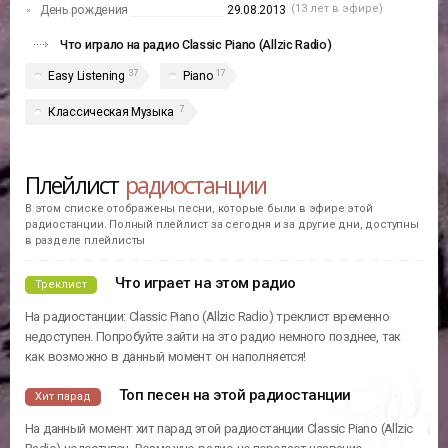
(13 лет в эфире)
День рождения
29.08.2013
Что играло на радио Classic Piano (Allzic Radio)
37
17
Easy Listening
Piano
7
Классическая Музыка
Плейлист
радиостанции
В этом списке отображены песни, которые были в эфире этой
радиостанции. Полный плейлист за сегодня и за другие дни, доступны
в разделе плейлисты
Что играет на этом радио
Треклист
На радиостанции: Classic Piano (Allzic Radio) треклист временно
недоступен. Попробуйте зайти на это радио немного позднее, так
как возможно в данный момент он наполняется!
Топ песен на этой радиостанции
Хит парад
На данный момент хит парад этой радиостанции Classic Piano (Allzic