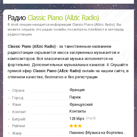
Радио
Classic Piano (Allzic Radio)
В этой секции находится информация
Classic Piano (Allzic Radio).
Вы
можете слушать это радио онлайн, посмотреть плейлист и хит-парад
радиостанции
Classic Piano (Allzic Radio)
- за таинственным названием
радиостанции скрывается масса заслуженных музыкантов и
композиторов. Вся классическая музыка исполняется на
фортепьяно. Дополнительных музыкальных каналов: 4. Слушайте
прямой эфир
Classic Piano (Allzic Radio)
онлайн на нашем сайте, в
отличном качестве, бесплатно и без регистрации.
Франция
Страна
Париж
Город
Язык
Французский
Контакты
Контакт
(mp3)
128 kbps
Битрейт
Рейтинг
Пианино (Музыка на Фортепиано)
Жанр