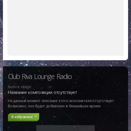
Последние
прослушанные
Какие радиостанции Вы слушали недавно
Club Riva Lounge Radio
Lounge
Club Riva Lounge Radio
Было в эфире: