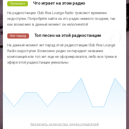
Плейлист
радиостанции
В этом списке отображены песни, которые были в эфире этой
радиостанции. Полный плейлист за сегодня и за другие дни, доступны
в разделе плейлисты
Что играет на этом радио
Треклист
На радиостанции: Club Riva Lounge Radio треклист временно
недоступен. Попробуйте зайти на это радио немного позднее, так
как возможно в данный момент он наполняется!
Топ песен на этой радиостанции
Хит парад
На данный момент хит парад этой радиостанции Club Riva Lounge
Radio недоступен. Возможно радио не передает название
композиций или топ хит еще не сформировался, либо все треки в
эфире этой радиостанции уникальны