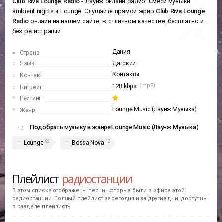
Радио
Club Riva Lounge Radio
В этой секции находится информация
Club Riva Lounge Radio.
Вы
можете слушать это радио онлайн, посмотреть плейлист и хит-парад
радиостанции
Club Riva Lounge Radio
- Лаунж онлайн радио. Смеси музыки
ambient nights и Lounge. Слушайте прямой эфир
Club Riva Lounge
Radio
онлайн на нашем сайте, в отличном качестве, бесплатно и
без регистрации.
Дания
Страна
Язык
Датский
Контакты
Контакт
(mp3)
128 kbps
Битрейт
Рейтинг
Lounge Music (Лаунж Музыка)
Жанр
Подобрать музыку в жанре Lounge Music (Лаунж Музыка)
82
12
Lounge
Bossa Nova