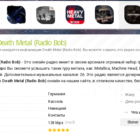
eath Metal (Radio Bob)
и находится информация
Death Metal (Radio Bob).
Вы можете слушать это радио он
(Radio Bob)
- Это онлайн радио имеет в своем арсенале огромный набор гр
ио Вы сможете услышать таких гуру метала, как: Metallica, Machine Head, 
й. Дополнительных музыкальных каналов: 26. Это радио является доче
р
Death Metal (Radio Bob)
онлайн на нашем сайте, в отличном качестве, бес
Германия
Жанр
Кассель
День ро
Немецкий
Что 
Контакты
Stoner
(mp3)
128 kbps