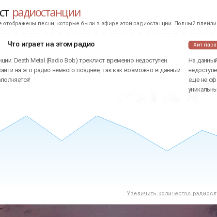
ист
радиостанции
е отображены песни, которые были в эфире этой радиостанции. Полный плейлис
Что играет на этом радио
Хит пар
ции: Death Metal (Radio Bob) треклист временно недоступен.
На данный
айти на это радио немного позднее, так как возможно в данный
недоступе
аполняется!
еще не сф
уникальн
Увеличить количество радиосл