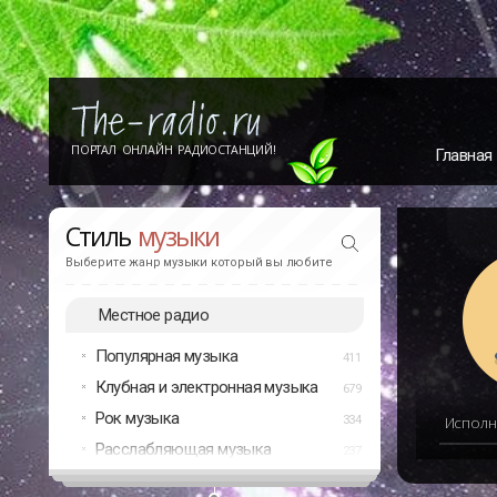
ПОРТАЛ ОНЛАЙН РАДИОСТАНЦИЙ!
Главная
Стиль
музыки
Выберите жанр музыки который вы любите
Местное радио
Популярная музыка
411
Клубная и электронная музыка
679
Рок музыка
334
Исполн
Расслабляющая музыка
237