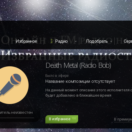
Избранное
Радио
Подобрать
Сер
Death Metal (Radio Bob)
Было в эфире:
Название композиции отсутствует
На данный момент описание этого исполнителя 
будет добавлено в ближайшее время
итель неизвестен
В избранное
100
В премиу