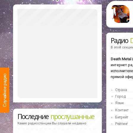
Радио
D
В этой секци
Death Metal 
интернет рад
исполнителе
Случайное радио
прямой эфи
Страна
Город
Язык
Контакт
Последние
прослушанные
Битрейт
Какие радиостанции Вы слушали недавно
Рейтинг