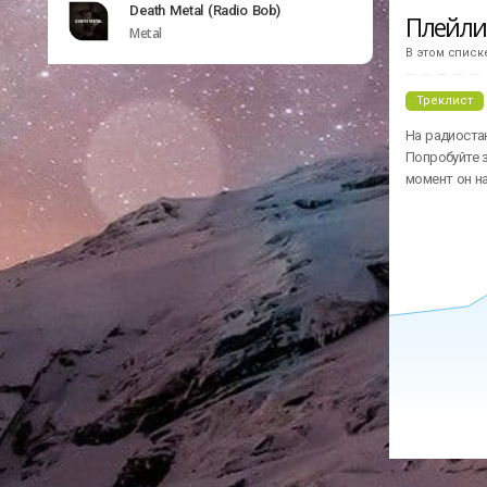
Death Metal (Radio Bob)
Плейл
Metal
В этом списк
Треклист
На радиостан
Попробуйте з
момент он н