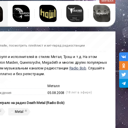
Металл
лайн, посмотреть плейлист и хит-парад радиостанции
упп и исполнителей в стилях Метал, Трэш и т.д. На этом
Iron Maiden, Queensryche, Megadeth и многих других популярных
рним музыкальным каналом радиостанции
Radio Bob
. Слушайте
платно и без регистрации.
Металл
(18 лет в эфире)
ждения
05.08.2008
играло на радио Death Metal (Radio Bob)
2
49
Metal