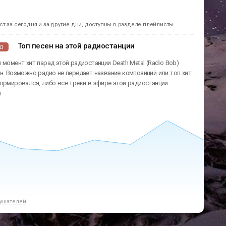
т за сегодня и за другие дни, доступны в разделе плейлисты
Топ песен на этой радиостанции
ад
 момент хит парад этой радиостанции Death Metal (Radio Bob)
н. Возможно радио не передает название композиций или топ хит
ормировался, либо все треки в эфире этой радиостанции
ы
ушателей