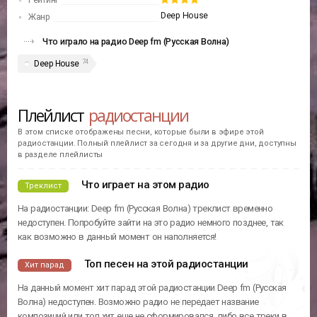
Рейтинг
Deep House
Жанр
Что играло на радио Deep fm (Русская Волна)
74
Deep House
Плейлист
радиостанции
В этом списке отображены песни, которые были в эфире этой
радиостанции. Полный плейлист за сегодня и за другие дни, доступны
в разделе плейлисты
Что играет на этом радио
Треклист
На радиостанции: Deep fm (Русская Волна) треклист временно
недоступен. Попробуйте зайти на это радио немного позднее, так
как возможно в данный момент он наполняется!
Топ песен на этой радиостанции
Хит парад
На данный момент хит парад этой радиостанции Deep fm (Русская
Волна) недоступен. Возможно радио не передает название
композиций или топ хит еще не сформировался, либо все треки в