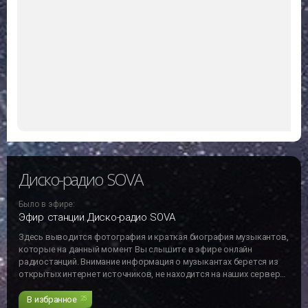
Диско-радио SOVA
Было в эфире:
Эфир станции Диско-радио SOVA
Здесь выводится фотография и краткая биография музыкантов,
которые на данный момент Вы слышите в эфире онлайн
радиостанций. Внимание информация о музыкантах берется из
открытых интернет источников, не находится на наших серверах
и может не отвечать действительности!!!
В избранное
25