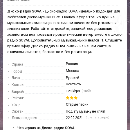
Диско-радио SOVA
- Диско-радио SOVA идеально подойдет для
любителей диско-музыки 80-х! В нашем эфире только лучшие
музыкальные композиции в отличном качестве без рекламы и
лишних слов. Работайте, отдыхайте, занимайтесь домашним
хозяйством или проведите романтический вечер вместе с диско-
радио SOVA!. Дополнительных музыкальных каналов: 1. Слушайте
прямой эфир
Диско-радио SOVA
онлайн на нашем сайте, в
отличном качестве, бесплатно и без регистрации.
Россия
Страна
Москва
Город
Язык
Русский
Контакты
Контакт
(mp3)
128 kbps
Битрейт
Рейтинг
Старые песни
Жанр
Слоган
Под эту музыку не спят!
(6 лет в эфире)
День рождения
22.02.2021
Что играло на Диско-радио SOVA