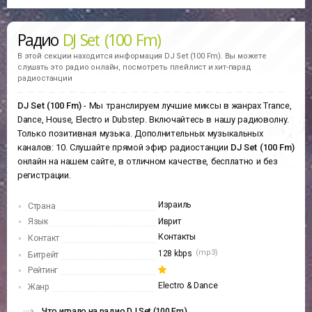
Радио
DJ Set (100 Fm)
В этой секции находится информация
DJ Set (100 Fm).
Вы можете
слушать это радио онлайн, посмотреть плейлист и хит-парад
радиостанции
DJ Set (100 Fm)
- Мы транслируем лучшие миксы в жанрах Trance,
Dance, House, Electro и Dubstep. Включайтесь в нашу радиоволну.
Только позитивная музыка. Дополнительных музыкальных
каналов: 10. Слушайте прямой эфир радиостанции
DJ Set (100 Fm)
онлайн на нашем сайте, в отличном качестве, бесплатно и без
регистрации.
Израиль
Страна
Язык
Иврит
Контакты
Контакт
(mp3)
128 kbps
Битрейт
Рейтинг
Electro & Dance
Жанр
Что играло на радио DJ Set (100 Fm)