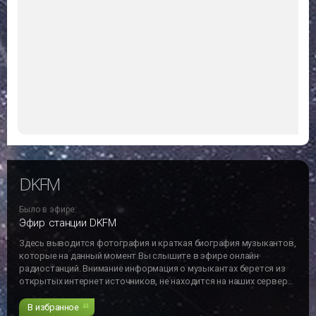
DKFM
Было в эфире:
Эфир станции DKFM
Здесь выводится фотография и краткая биография музыкантов,
которые на данный момент Вы слышите в эфире онлайн
радиостанций. Внимание информация о музыкантах берется из
открытых интернет источников, не находится на наших серверах
и может не отвечать действительности!!!
В избранное
44