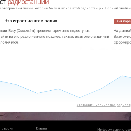
ист
радиостанции
е отображены песни, которые были в эфире этой радиостанции. Полный плейлис
Что играет на этом радио
Хит пар
ции: Easy (Crooze.fm) треклист временно недоступен.
На данный
айти на это радио немного позднее, так как возможно в данный
Возможно 
аполняется!
сформиров
Увеличить количество радиосл
 версия
Главная
Информация о са