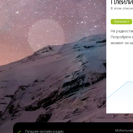
Плейл
В этом списк
Треклист
На радиостан
Попробуйте з
момент он н
Мобильная
Лучшее онлайн радио