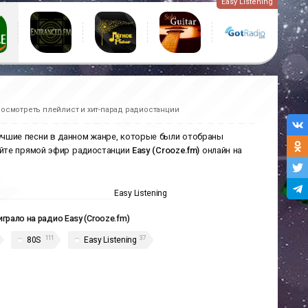
Easy Listening
посмотреть плейлист и хит-парад радиостанции
 Лучшие песни в данном жанре, которые были отобраны
айте прямой эфир радиостанции
Easy (Crooze.fm)
онлайн на
Easy Listening
играло на радио Easy (Crooze.fm)
111
37
80S
Easy Listening