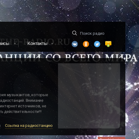
висы
Контакты
фия музыкантов, которые
адиостанций. Внимание
интернет источников, не
ь действительности!!!
м
Ссылка на радиостанцию