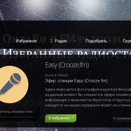
Избранное
Радио
Подобрать
Сер
Easy (Crooze.fm)
Было в эфире:
Эфир станции Easy (Crooze.fm)
Здесь выводится фотография и краткая биогра
на данный момент Вы слышите в эфире онлайн р
информация о музыкантах берется из открытых 
находится на наших серверах и может не отвечат
итель неизвестен
В избранное
50
В премиу