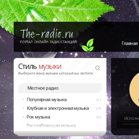
ПОРТАЛ ОНЛАЙН РАДИОСТАНЦИЙ!
Главная
Стиль
музыки
Выберите жанр музыки который вы любите
Местное радио
Популярная музыка
411
Клубная и электронная музыка
679
Рок музыка
334
Исполн
Расслабляющая музыка
237