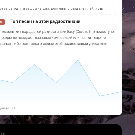
т за сегодня и за другие дни, доступны в разделе плейлисты
Топ песен на этой радиостанции
ад
 момент хит парад этой радиостанции Easy (Crooze.fm) недоступен.
радио не передает название композиций или топ хит еще не
ался, либо все треки в эфире этой радиостанции уникальны
ушателей
йте