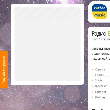
Радио
E
В этой секци
Easy (Crooze
редакторами
Случайное радио
нашем сайте
Страна
Город
Язык
Контакт
Битрейт
Рейтинг