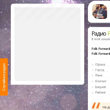
Радио
В этой секци
Folk Forwar
Folk Forwar
Страна
Случайное радио
Город
Язык
Контакт
Битрейт
Рейтинг
Последние
прослушанные
Какие радиостанции Вы слушали недавно
На д