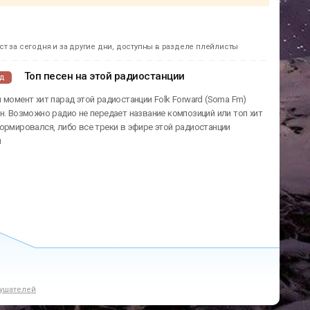
т за сегодня и за другие дни, доступны в разделе плейлисты
Топ песен на этой радиостанции
ад
 момент хит парад этой радиостанции Folk Forward (Soma Fm)
н. Возможно радио не передает название композиций или топ хит
ормировался, либо все треки в эфире этой радиостанции
ы
ушателей