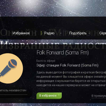
Избранное
Радио
Подобрать
Сер
Folk Forward (Soma Fm)
Было в эфире:
Эфир станции Folk Forward (Soma Fm)
Здесь выводится фотография и краткая биогра
на данный момент Вы слышите в эфире онлайн р
информация о музыкантах берется из открытых 
находится на наших серверах и может не отвечат
итель неизвестен
В избранное
31
В премиу