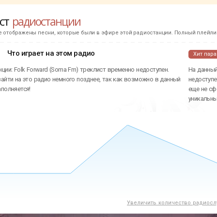
ист
радиостанции
е отображены песни, которые были в эфире этой радиостанции. Полный плейлис
Что играет на этом радио
Хит пар
ции: Folk Forward (Soma Fm) треклист временно недоступен.
На данный
айти на это радио немного позднее, так как возможно в данный
недоступе
аполняется!
еще не сф
уникальн
Увеличить количество радиосл