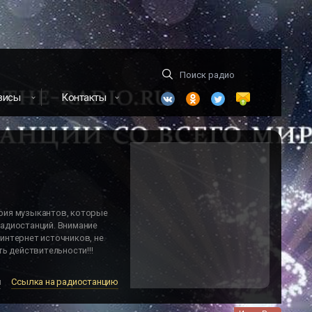
висы
Контакты
фия музыкантов, которые
адиостанций. Внимание
интернет источников, не
ь действительности!!!
м
Ссылка на радиостанцию