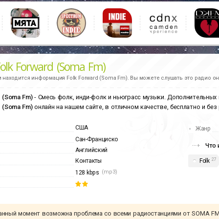
Folk Forward (Soma Fm)
и находится информация
Folk Forward (Soma Fm).
Вы можете слушать это радио он
d (Soma Fm)
- Смесь фолк, инди-фолк и ньюграсс музыки. Дополнительных
d (Soma Fm)
онлайн на нашем сайте, в отличном качестве, бесплатно и без 
США
Жанр
Сан-Франциско
Что 
Английский
27
Folk
Контакты
(mp3)
128 kbps
анный момент возможна проблема со всеми радиостанциями от SOMA FM. 