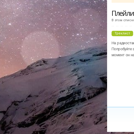
Folk Forward (Soma Fm)
Indie Rock
Плейл
В этом списк
Треклист
На радиостан
Попробуйте з
момент он н