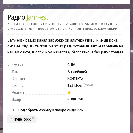
Радио
JamFest
В этой секции находится информация
JamFest.
Вы можете слушать
это радио онлайн, посмотреть плейлист и хит-парад радиостанции
JamFest
- радио канал зарубежной альтернативы и инди рока
онлайн. Слушайте прямой эфир радиостанции
JamFest
онлайн на
нашем сайте, в отличном качестве, бесплатно и без регистрации.
США
Страна
Язык
Английский
Контакты
Контакт
(mp3)
128 kbps
Битрейт
Рейтинг
Инди Рок
Жанр
Подобрать музыку в жанре Инди Рок
22
Indie Rock