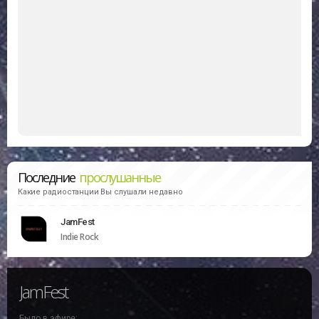
Последние
прослушанные
Какие радиостанции Вы слушали недавно
JamFest
Indie Rock
JamFest
Было в эфире: