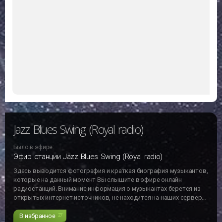
Jazz Blues Swing (Royal radio)
Было в эфире:
Эфир станции Jazz Blues Swing (Royal radio)
Здесь выводится фотография и краткая биография музыкантов,
которые на данный момент Вы слышите в эфире онлайн
радиостанций. Внимание информация о музыкантах берется из
открытых интернет источников, не находится на наших серверах
и может не отвечать действительности!!!
В избранное
27