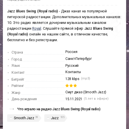
Jazz Blues Swing (Royal radio)
- Джаз канал на популярной
питерской радиостанции. Дополнительных музыкальных каналов:
10. Это радио является дочерним музыкальным каналом
радиостанции
Royal
. Слушайте прямой эфир
Jazz Blues Swing
(Royal radio)
онлайн на нашем сайте, в отличном качестве,
бесплатно и без регистрации.
Россия
Страна
Санкт-Петербург
Город
Язык
Русский
Контакты
Контакт
(mp3)
128 kbps
Битрейт
Рейтинг
Смут джаз (Smooth Jazz)
Жанр
(5 лет в эфире)
День рождения
15.11.2021
Что играло на радио Jazz Blues Swing (Royal radio)
39
105
Smooth Jazz
Jazz