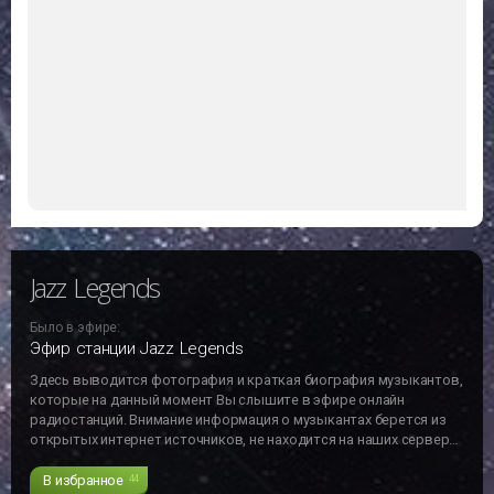
Jazz Legends
Было в эфире:
Эфир станции Jazz Legends
Здесь выводится фотография и краткая биография музыкантов,
которые на данный момент Вы слышите в эфире онлайн
радиостанций. Внимание информация о музыкантах берется из
открытых интернет источников, не находится на наших серверах
и может не отвечать действительности!!!
В избранное
44