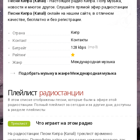
Песни Кипра (Kanali)
- Настоящее радио Кипра. Попу музыка,
новости и многое другое. Слушайте прямой эфир радиостанции
Песни Кипра (Kanali)
онлайн на нашем сайте, в отличном
качестве, бесплатно и без регистрации.
Кипр
Страна
Контакты
Контакт
(mp3)
128 kbps
Битрейт
Рейтинг
Международная музыка
Жанр
Подобрать музыку в жанре Международная музыка
Плейлист
радиостанции
В этом списке отображены песни, которые были в эфире этой
радиостанции. Полный плейлист за сегодня и за другие дни, доступны
в разделе плейлисты
Что играет на этом радио
Треклист
На радиостанции: Песни Кипра (Kanali) треклист временно
недоступен. Попробуйте зайти на это радио немного позднее, так