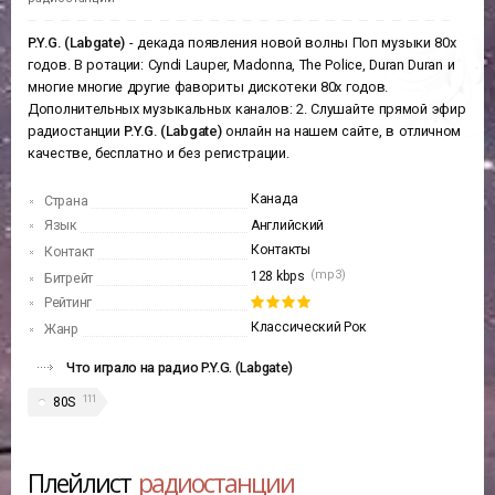
P.Y.G. (Labgate)
- декада появления новой волны Поп музыки 80х
годов. В ротации: Cyndi Lauper, Madonna, The Police, Duran Duran и
многие многие другие фавориты дискотеки 80х годов.
Дополнительных музыкальных каналов: 2. Слушайте прямой эфир
радиостанции
P.Y.G. (Labgate)
онлайн на нашем сайте, в отличном
качестве, бесплатно и без регистрации.
Канада
Страна
Язык
Английский
Контакты
Контакт
(mp3)
128 kbps
Битрейт
Рейтинг
Классический Рок
Жанр
Что играло на радио P.Y.G. (Labgate)
111
80S
Плейлист
радиостанции