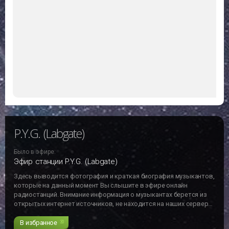
P.Y.G. (Labgate)
Было в эфире:
Эфир станции P.Y.G. (Labgate)
Здесь выводится фотография и краткая биография музыкантов,
которые на данный момент Вы слышите в эфире онлайн
радиостанций. Внимание информация о музыкантах берется из
открытых интернет источников, не находится на наших серверах
и может не отвечать действительности!!!
В избранное
30