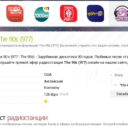
he 90s (977)
и находится информация
The 90s (977).
Вы можете слушать это радио онлайн, пос
и 90 х (977 - The 90s) - Зарубежная дискотека 90 годов. Любимые песни с
 Слушайте прямой эфир радиостанции
The 90s (977)
онлайн на нашем сайте,
США
Жанр
Английский
Что 
Контакты
Decad
(mp3)
128 kbps
ист
радиостанции
е отображены песни, которые были в эфире этой радиостанции. Полный плейлис