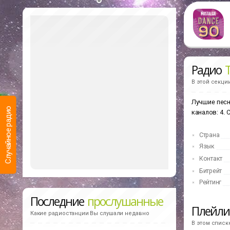
Радио
T
В этой секци
Лучшие песн
Случайное радио
каналов: 4.
Страна
Язык
Контакт
Битрейт
Рейтинг
Последние
прослушанные
Плейл
Какие радиостанции Вы слушали недавно
В этом списк