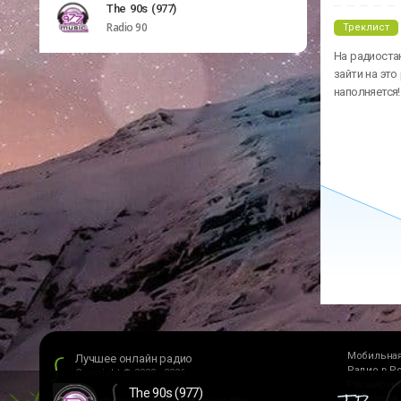
The 90s (977)
Radio 90
Треклист
На радиостан
зайти на это
наполняется!
Мобильная
Лучшее онлайн радио
Радио в Р
Copyright © 2009 - 2026
Расширени
The 90s (977)
браузеров
Политика конфиденциальности