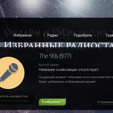
Избранное
Радио
Подобрать
Сер
The 90s (977)
Было в эфире:
Название композиции отсутствует
На данный момент описание этого исполнителя 
будет добавлено в ближайшее время
итель неизвестен
В избранное
14
В премиу