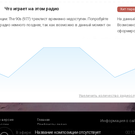
Что играет на этом радио
Хит пар
ции: The 90s (977) треклист временно недоступен. Попробуйте
На данный
 радио немного позднее, так как возможно в данный момент он
Возможно 
сформиров
Увеличить количество радиосл
 версия
Главная
Информация о са
оссии
Плейлисты радио
Это интернет сайт, на
е радио для
Регистрация на сайте
00
:
13
Название композиции отсутствует
В эфире:
любое интернет радио