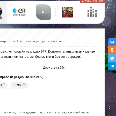
Дискотека 90х
мотреть плейлист и хит-парад радиостанции
тарых лет, онлайн на радио 977. Дополнительных музыкальных
 в отличном качестве, бесплатно и без регистрации.
Дискотека 90х
играло на радио The 90s (977)
16
86
es
90S
т за сегодня и за другие дни, доступны в разделе плейлисты