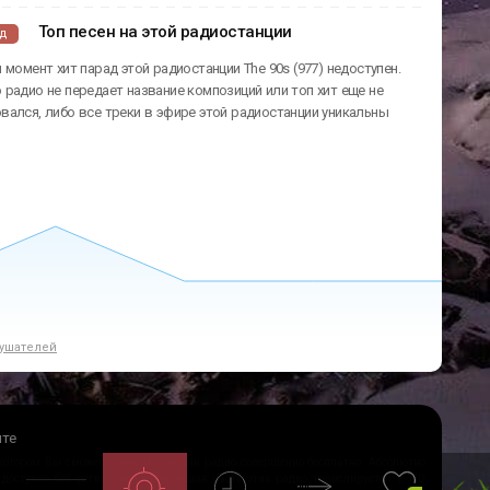
Топ песен на этой радиостанции
ад
 момент хит парад этой радиостанции The 90s (977) недоступен.
радио не передает название композиций или топ хит еще не
ался, либо все треки в эфире этой радиостанции уникальны
ушателей
йте
 котором Вы сможете слушать онлайн радио совершенно бесплатно. Абсолютно
 доступно без регистрации и большая часть этих радио транслируется в HD