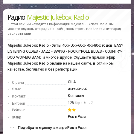
Радио
Majestic Jukebox Radio
В этой секции находится информация
Majestic Jukebox Radio.
Вы
можете слушать это радио онлайн, посмотреть плейлист и хит-парад
радиостанции
Majestic Jukebox Radio
- Хиты 40-х-50-х-60-х-70-х-80-х годов. EASY
LISTENING OLDIES - JAZZ - SWING - ROCK'n'ROLL BLUES - COUNTRY-
DOO WOP-BIG BAND и многое другое. Слушайте прямой эфир
Majestic Jukebox Radio
онлайн на нашем сайте, в отличном
качестве, бесплатно и без регистрации.
США
Страна
Язык
Английский
Контакты
Контакт
(mp3)
128 kbps
Битрейт
Рейтинг
Рок н Ролл
Жанр
Подобрать музыку в жанре Рок н Ролл