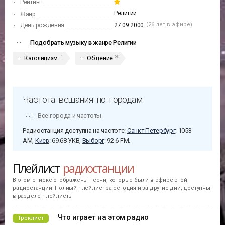
Рейтинг
Религии
Жанр
(26 лет в эфире)
День рождения
27.09.2000
Подобрать музыку в жанре Религии
1
30
Католицизм
Общение
Частота вещания по городам:
Все города и частоты
Радиостанция доступна на частоте:
Санкт-Петербург
: 1053
АМ,
Киев
: 69.68 УКВ,
Выборг
: 92.6 FM.
Плейлист
радиостанции
В этом списке отображены песни, которые были в эфире этой
радиостанции. Полный плейлист за сегодня и за другие дни, доступны
в разделе плейлисты
Что играет на этом радио
Треклист