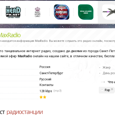
MaxRadio
и находится информация
MaxRadio.
Вы можете слушать это радио онлайн, посмотр
то танцевальное интернет радио, создано ди-джеями из города Санкт-Пете
рямой эфир
MaxRadio
онлайн на нашем сайте, в отличном качестве, беспла
Россия
Жанр
Санкт-Петербург
День ро
Русский
Что 
Контакты
39
Rap
(mp3)
128 kbps
ист
радиостанции