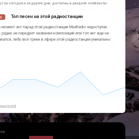
т за сегодня и за другие дни, доступны в разделе плейлисты
Топ песен на этой радиостанции
ад
 момент хит парад этой радиостанции MaxRadio недоступен.
радио не передает название композиций или топ хит еще не
ался, либо все треки в эфире этой радиостанции уникальны
ушателей
йте
 котором Вы сможете слушать онлайн радио совершенно бесплатно. Абсолютно