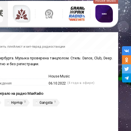
House Music
еть плейлист и хит-парад радиостанции
рбурга. Музыка проверена танцполом. Стиль: Dance, Club, Deep.
тно и без регистрации.
House Music
(4 года в эфире)
ждения
06.10.2022
играло на радио MaxRadio
51
9
Hip-Hop
Gangsta