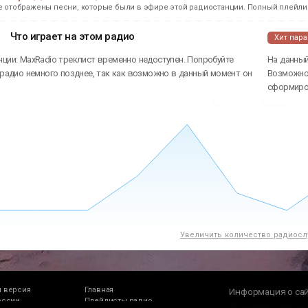
е отображены песни, которые были в эфире этой радиостанции. Полный плейлис
Что играет на этом радио
Хит пар
нции: MaxRadio треклист временно недоступен. Попробуйте
На данный
 радио немного позднее, так как возможно в данный момент он
Возможно 
сформиров
Увеличить количество радиосл
 версия
Главная
Информация о са
оссии
Плейлисты радио
Это интернет сайт, на