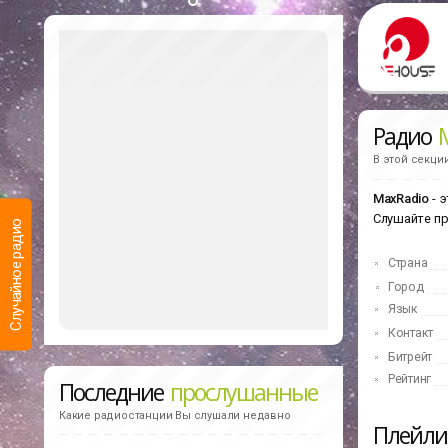
Радио
В этой секци
MaxRadio
- э
Слушайте п
Случайное радио
Страна
Город
Язык
Контакт
Битрейт
Рейтинг
Последние
прослушанные
Какие радиостанции Вы слушали недавно
Плейл