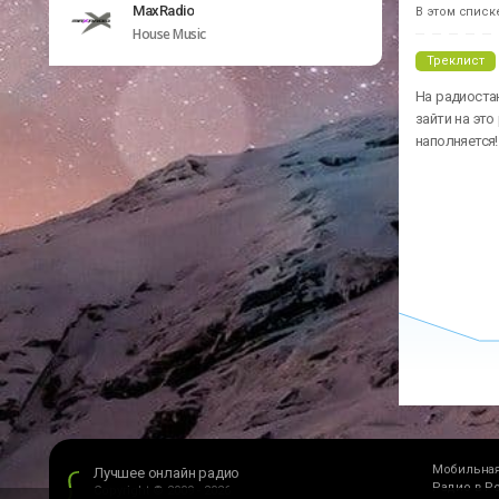
MaxRadio
В этом списк
House Music
Треклист
На радиоста
зайти на это
наполняется!
Мобильная
Лучшее онлайн радио
Радио в Р
Copyright © 2009 - 2026