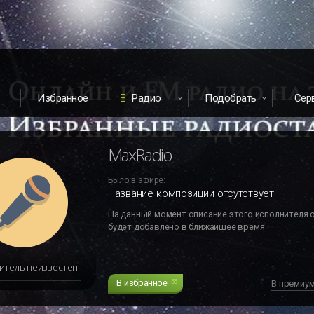
Избранное
Радио
Подобрать
Сер
MaxRadio
Было в эфире:
Название композиции отсутствует
На данный момент описание этого исполнителя 
будет добавлено в ближайшее время
итель неизвестен
В избранное
55
В премиу