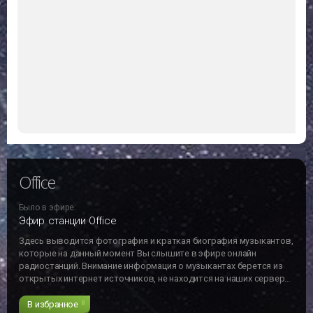
Office
Было в эфире:
Эфир станции Office
Здесь выводится фотография и краткая биография музыкантов,
которые на данный момент Вы слышите в эфире онлайн
радиостанций. Внимание информация о музыкантах берется из
открытых интернет источников, не находится на наших серверах
и может не отвечать действительности!!!
В избранное
8