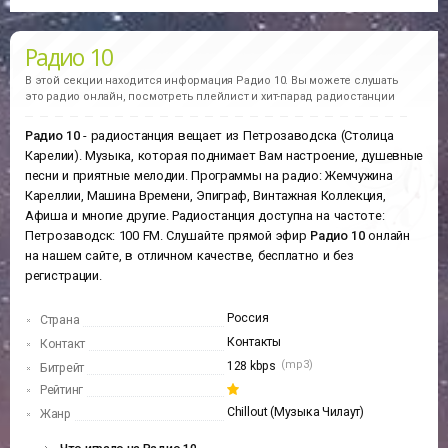
Радио 10
В этой секции находится информация
Радио 10.
Вы можете слушать
это радио онлайн, посмотреть плейлист и хит-парад радиостанции
Радио 10
- радиостанция вещает из Петрозаводска (Столица
Каре­лии). Музыка, которая поднимает Вам настроение, душевные
песни и приятные мелодии. Программы на радио: Жемчужина
Кареллии, Машина Времени, Эпиграф, Винтажная Коллекция,
Афиша и многие другие. Радиостанция доступна на частоте:
Петрозаводск: 100 FM. Слушайте прямой эфир
Радио 10
онлайн
на нашем сайте, в отличном качестве, бесплатно и без
регистрации.
Россия
Страна
Контакты
Контакт
(mp3)
128 kbps
Битрейт
Рейтинг
Chillout (Музыка Чилаут)
Жанр