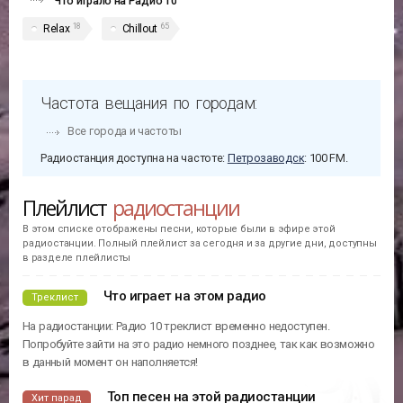
Что играло на Радио 10
18
65
Relax
Chillout
Частота вещания по городам:
Все города и частоты
Радиостанция доступна на частоте:
Петрозаводск
: 100 FM.
Плейлист
радиостанции
В этом списке отображены песни, которые были в эфире этой
радиостанции. Полный плейлист за сегодня и за другие дни, доступны
в разделе плейлисты
Что играет на этом радио
Треклист
На радиостанции: Радио 10 треклист временно недоступен.
Попробуйте зайти на это радио немного позднее, так как возможно
в данный момент он наполняется!
Топ песен на этой радиостанции
Хит парад