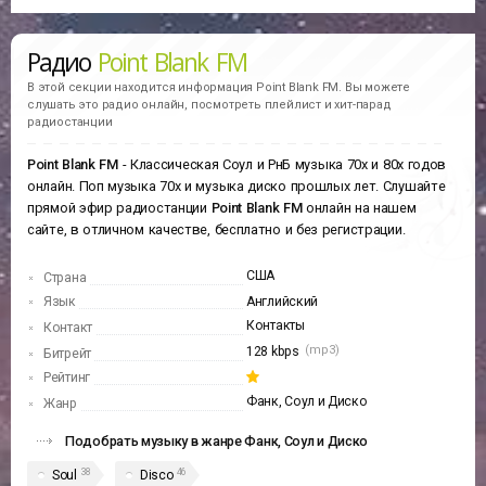
Радио
Point Blank FM
В этой секции находится информация
Point Blank FM.
Вы можете
слушать это радио онлайн, посмотреть плейлист и хит-парад
радиостанции
Point Blank FM
- Классическая Соул и РнБ музыка 70х и 80х годов
онлайн. Поп музыка 70х и музыка диско прошлых лет. Слушайте
прямой эфир радиостанции
Point Blank FM
онлайн на нашем
сайте, в отличном качестве, бесплатно и без регистрации.
США
Страна
Язык
Английский
Контакты
Контакт
(mp3)
128 kbps
Битрейт
Рейтинг
Фанк, Соул и Диско
Жанр
Подобрать музыку в жанре Фанк, Соул и Диско
38
46
Soul
Disco