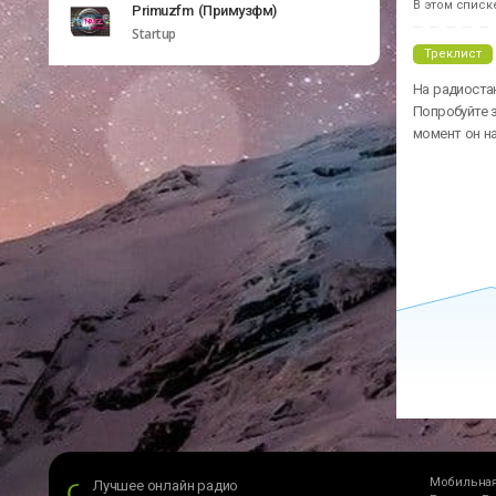
В этом списк
Primuzfm (Примузфм)
Startup
Треклист
На радиостан
Попробуйте з
момент он н
Мобильная
Лучшее онлайн радио