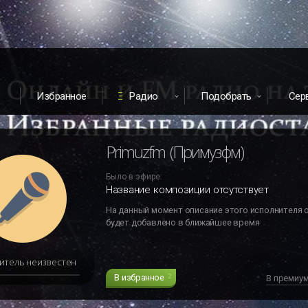
Избранное
Радио
Подобрать
Сер
Primuzfm (Примузфм)
Было в эфире:
Название композиции отсутствует
На данный момент описание этого исполнителя 
будет добавлено в ближайшее время
итель неизвестен
В избранное
2
В премиу