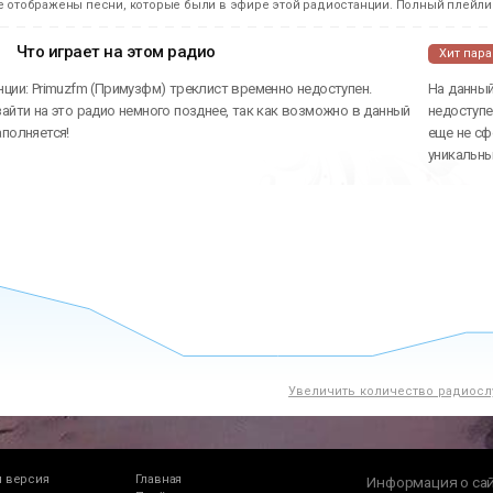
е отображены песни, которые были в эфире этой радиостанции. Полный плейлис
Что играет на этом радио
Хит пар
ции: Primuzfm (Примузфм) треклист временно недоступен.
На данный
айти на это радио немного позднее, так как возможно в данный
недоступе
аполняется!
еще не сф
уникальн
Увеличить количество радиосл
 версия
Главная
Информация о са