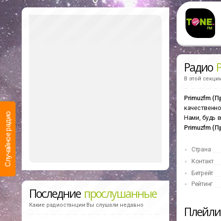
Радио
В этой секци
Primuzfm (
качественно
Случайное радио
Нами, будь 
Primuzfm (
Страна
Контакт
Битрейт
Рейтинг
Последние
прослушанные
Какие радиостанции Вы слушали недавно
Плейл