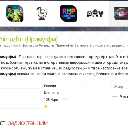
Primuzfm (Примузфм)
и находится информация
Primuzfm (Примузфм).
Вы можете слушать это радио онл
Примузфм)
- Первая интернет-радиостанция нашего города Артема! Это всё
 подобранная музыка, но и оперативная информация нашего города, акту
в курсе событий, живи в стиле нашей радиостанции и твоё настроение все
Примузфм)
онлайн на нашем сайте, в отличном качестве, бесплатно и без р
Россия
Жанр
Контакты
Что 
(mp3)
128 kbps
ист
радиостанции