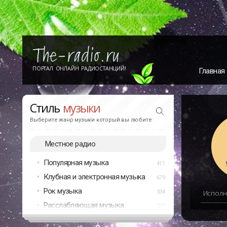
ПОРТАЛ ОНЛАЙН РАДИОСТАНЦИЙ!
Главная
Стиль
музыки
Выберите жанр музыки который вы любите
Местное радио
Популярная музыка
411
Клубная и электронная музыка
679
Рок музыка
334
Исполн
Расслабляющая музыка
237