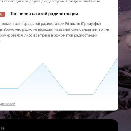
т за сегодня и за другие дни, доступны в разделе плейлисты
Топ песен на этой радиостанции
ад
 момент хит парад этой радиостанции Primuzfm (Примузфм)
н. Возможно радио не передает название композиций или топ хит
ормировался, либо все треки в эфире этой радиостанции
ы
ушателей
йте