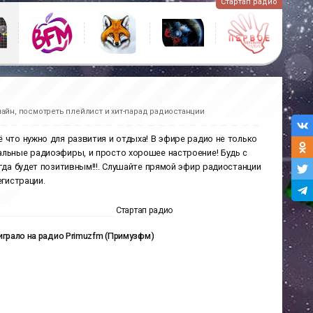
Стартап радио
айн, посмотреть плейлист и хит-парад радиостанции
 что нужно для развития и отдыха! В эфире радио не только
альные радиоэфиры, и просто хорошее настроение! Будь с
гда будет позитивным!!!. Слушайте прямой эфир радиостанции
егистрации.
Стартап радио
играло на радио Primuzfm (Примузфм)