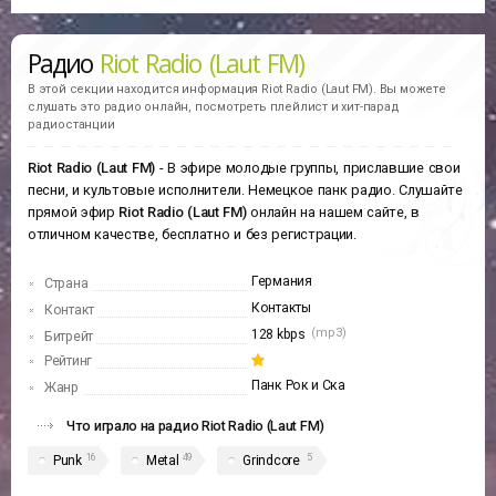
Радио
Riot Radio (Laut FM)
В этой секции находится информация
Riot Radio (Laut FM).
Вы можете
слушать это радио онлайн, посмотреть плейлист и хит-парад
радиостанции
Riot Radio (Laut FM)
- В эфире молодые группы, приславшие свои
песни, и культовые исполнители. Немецкое панк радио. Слушайте
прямой эфир
Riot Radio (Laut FM)
онлайн на нашем сайте, в
отличном качестве, бесплатно и без регистрации.
Германия
Страна
Контакты
Контакт
(mp3)
128 kbps
Битрейт
Рейтинг
Панк Рок и Ска
Жанр
Что играло на радио Riot Radio (Laut FM)
16
49
5
Punk
Metal
Grindcore