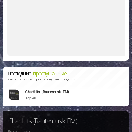
Последние
прослушанные
Какие радиостанции Вы слушали недавно
ChartHits (Rautemusik FM)
Top 40
ChartHits (Rautemusik FM)
Было в эфире: