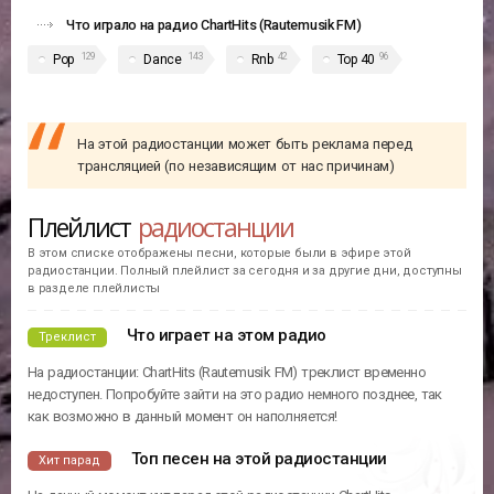
Что играло на радио ChartHits (Rautemusik FM)
129
143
42
96
Pop
Dance
Rnb
Top 40
На этой радиостанции может быть реклама перед
трансляцией (по независящим от нас причинам)
Плейлист
радиостанции
В этом списке отображены песни, которые были в эфире этой
радиостанции. Полный плейлист за сегодня и за другие дни, доступны
в разделе плейлисты
Что играет на этом радио
Треклист
На радиостанции: ChartHits (Rautemusik FM) треклист временно
недоступен. Попробуйте зайти на это радио немного позднее, так
как возможно в данный момент он наполняется!
Топ песен на этой радиостанции
Хит парад