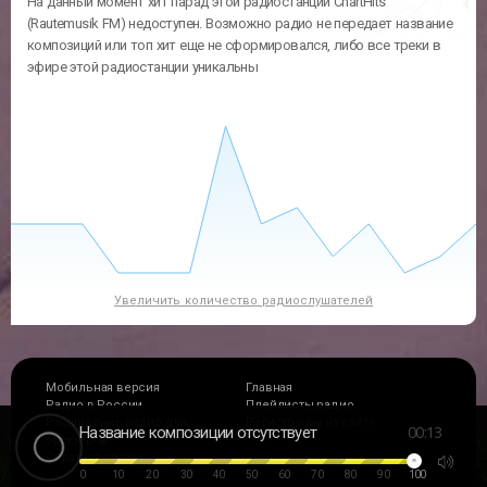
На данный момент хит парад этой радиостанции ChartHits
(Rautemusik FM) недоступен. Возможно радио не передает название
композиций или топ хит еще не сформировался, либо все треки в
эфире этой радиостанции уникальны
Увеличить количество радиослушателей
Мобильная версия
Главная
Радио в России
Плейлисты радио
Расширение радио для
Регистрация на сайте
00
:
13
Название композиции отсутствует
браузеров
Обратная связь
0
10
20
30
40
50
60
70
80
90
100