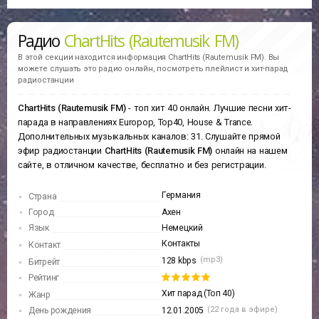
Радио
ChartHits (Rautemusik FM)
В этой секции находится информация
ChartHits (Rautemusik FM).
Вы
можете слушать это радио онлайн, посмотреть плейлист и хит-парад
радиостанции
ChartHits (Rautemusik FM)
- топ хит 40 онлайн. Лучшие песни хит-
парада в направлениях Europop, Top40, House & Trance.
Дополнительных музыкальных каналов: 31. Слушайте прямой
эфир радиостанции
ChartHits (Rautemusik FM)
онлайн на нашем
сайте, в отличном качестве, бесплатно и без регистрации.
Германия
Страна
Город
Ахен
Язык
Немецкий
Контакты
Контакт
(mp3)
128 kbps
Битрейт
Рейтинг
Хит парад (Топ 40)
Жанр
(22 года в эфире)
День рождения
12.01.2005