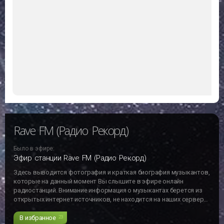
Rave FM (Радио Рекорд)
Было в эфире:
Эфир станции Rave FM (Радио Рекорд)
Здесь выводится фотография и краткая биография музыкантов,
которые на данный момент Вы слышите в эфире онлайн
радиостанций. Внимание информация о музыкантах берется из
открытых интернет источников, не находится на наших серверах
и может не отвечать действительности!!!
В избранное
23