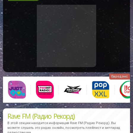
Евродэнс
Rave FM (Радио Рекорд)
В этой секции находится информация
Rave FM (Радио Рекорд).
Вы
можете слушать это радио онлайн, посмотреть плейлист и хит-парад
радиостанции