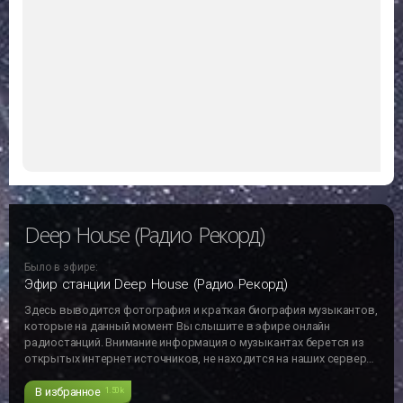
Deep House (Радио Рекорд)
Было в эфире:
Эфир станции Deep House (Радио Рекорд)
Здесь выводится фотография и краткая биография музыкантов,
которые на данный момент Вы слышите в эфире онлайн
радиостанций. Внимание информация о музыкантах берется из
открытых интернет источников, не находится на наших серверах
и может не отвечать действительности!!!
В избранное
1.50k