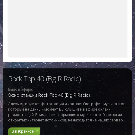
Rock Top 40 (Big R Radio)
Было в эфире:
Эфир станции Rock Top 40 (Big R Radio)
Здесь выводится фотография и краткая биография музыкантов,
которые на данный момент Вы слышите в эфире онлайн
радиостанций. Внимание информация о музыкантах берется из
открытых интернет источников, не находится на наших серверах
и может не отвечать действительности!!!
В избранное
10