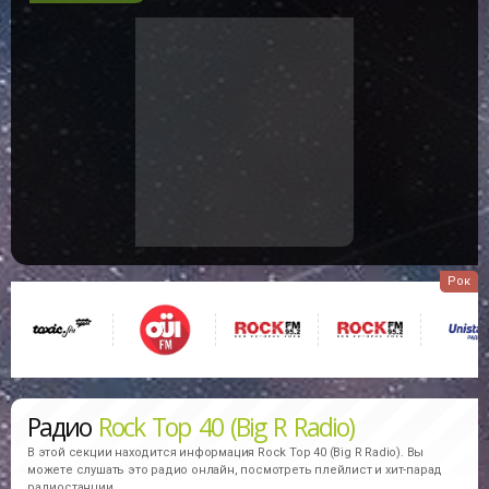
Рок
Радио
Rock Top 40 (Big R Radio)
В этой секции находится информация
Rock Top 40 (Big R Radio).
Вы
можете слушать это радио онлайн, посмотреть плейлист и хит-парад
радиостанции