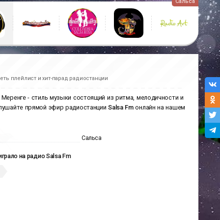
Сальса
еть плейлист и хит-парад радиостанции
 Меренге - стиль музыки состоящий из ритма, мелодичности и
 Слушайте прямой эфир радиостанции
Salsa Fm
онлайн на нашем
Сальса
играло на радио Salsa Fm
1