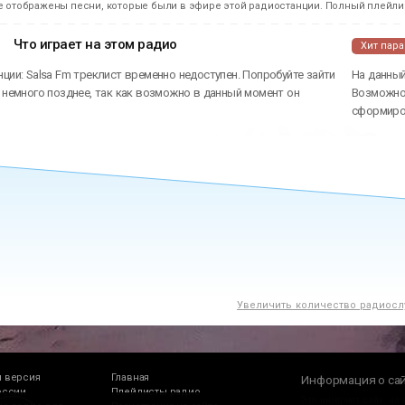
е отображены песни, которые были в эфире этой радиостанции. Полный плейлис
Что играет на этом радио
Хит пар
ции: Salsa Fm треклист временно недоступен. Попробуйте зайти
На данный
 немного позднее, так как возможно в данный момент он
Возможно 
сформиров
Увеличить количество радиосл
 версия
Главная
Информация о са
оссии
Плейлисты радио
Это интернет сайт, на