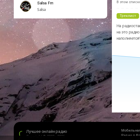
В этом списк
Salsa Fm
Salsa
Треклист
На радиостан
на это радио
наполняется!
Мобильная
Лучшее онлайн радио
Радио в Р
Copyright © 2009 - 2026