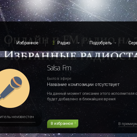
Избранное
Радио
Подобрать
Сер
Salsa Fm
Было в эфире:
Название композиции отсутствует
На данный момент описание этого исполнителя 
будет добавлено в ближайшее время
итель неизвестен
В избранное
8
В премиу