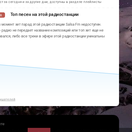
т за сегодня и за другие дни, доступны в разделе плейлисты
Топ песен на этой радиостанции
ад
 момент хит парад этой радиостанции Salsa Fm недоступен.
радио не передает название композиций или топ хит еще не
ался, либо все треки в эфире этой радиостанции уникальны
ушателей
йте
 котором Вы сможете слушать онлайн радио совершенно бесплатно. Абсолютно