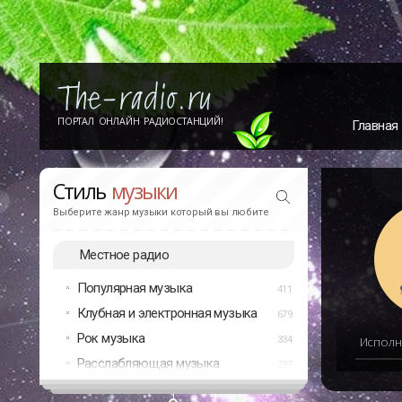
ПОРТАЛ ОНЛАЙН РАДИОСТАНЦИЙ!
Главная
Стиль
музыки
Выберите жанр музыки который вы любите
Местное радио
Популярная музыка
411
Клубная и электронная музыка
679
Рок музыка
334
Исполн
Расслабляющая музыка
237