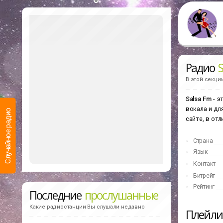
Радио
В этой секци
Salsa Fm
- э
вокала и дл
Случайное радио
сайте, в отл
Страна
Язык
Контакт
Битрейт
Рейтинг
Последние
прослушанные
Какие радиостанции Вы слушали недавно
Плейл