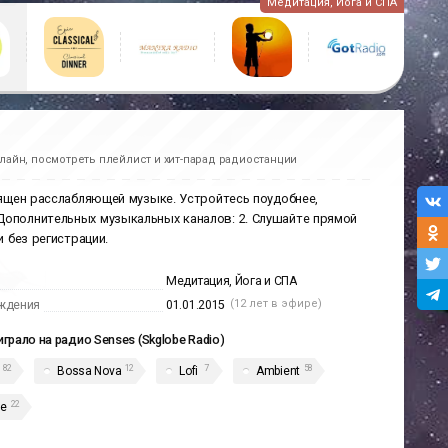
Медитация, Йога и СПА
лайн, посмотреть плейлист и хит-парад радиостанции
вящен расслабляющей музыке. Устройтесь поудобнее,
Дополнительных музыкальных каналов: 2. Слушайте прямой
и без регистрации.
Медитация, Йога и СПА
(12 лет в эфире)
ждения
01.01.2015
играло на радио Senses (Skglobe Radio)
82
12
7
58
Bossa Nova
Lofi
Ambient
22
ge