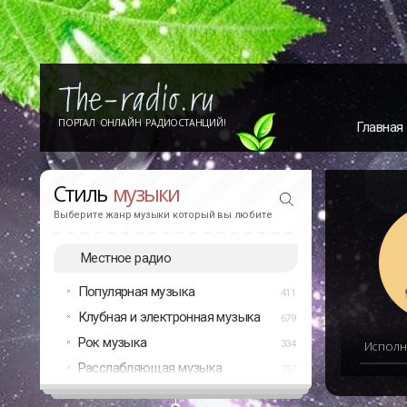
ПОРТАЛ ОНЛАЙН РАДИОСТАНЦИЙ!
Главная
Стиль
музыки
Выберите жанр музыки который вы любите
Местное радио
Популярная музыка
411
Клубная и электронная музыка
679
Рок музыка
334
Исполн
Расслабляющая музыка
237