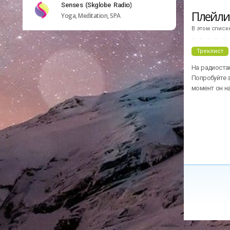
Senses (Skglobe Radio)
Плейл
Yoga, Meditation, SPA
В этом списк
Треклист
На радиостан
Попробуйте з
момент он н