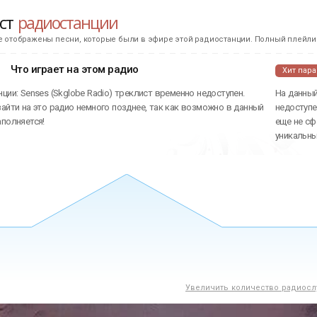
ист
радиостанции
е отображены песни, которые были в эфире этой радиостанции. Полный плейлис
Что играет на этом радио
Хит пар
ции: Senses (Skglobe Radio) треклист временно недоступен.
На данный
айти на это радио немного позднее, так как возможно в данный
недоступе
аполняется!
еще не сф
уникальн
Увеличить количество радиосл