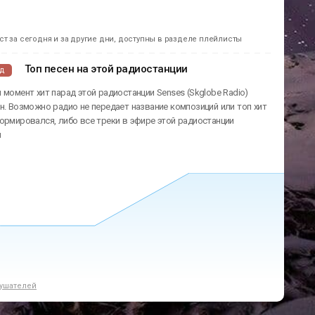
т за сегодня и за другие дни, доступны в разделе плейлисты
Топ песен на этой радиостанции
ад
 момент хит парад этой радиостанции Senses (Skglobe Radio)
н. Возможно радио не передает название композиций или топ хит
ормировался, либо все треки в эфире этой радиостанции
ы
ушателей