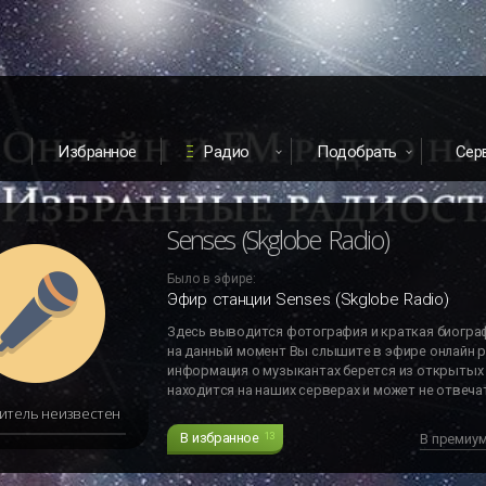
Избранное
Радио
Подобрать
Сер
Senses (Skglobe Radio)
Было в эфире:
Название композиции отсутствует
На данный момент описание этого исполнителя 
будет добавлено в ближайшее время
итель неизвестен
В избранное
13
В премиу