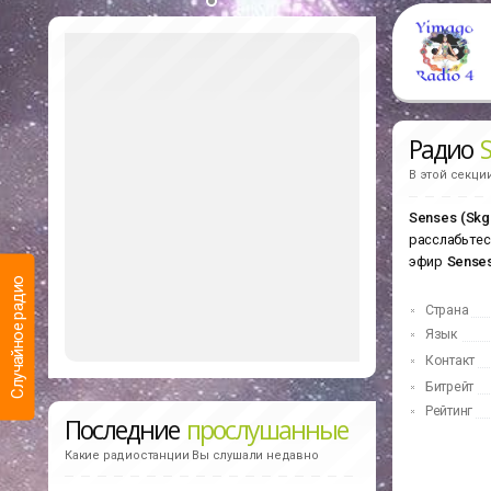
Радио
S
В этой секци
Senses (Skg
расслабьтес
эфир
Senses
Случайное радио
Страна
Язык
Контакт
Битрейт
Рейтинг
Последние
прослушанные
Какие радиостанции Вы слушали недавно