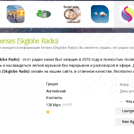
enses (Skglobe Radio)
и находится информация
Senses (Skglobe Radio).
Вы можете слушать это радио он
lobe Radio)
- этот радио канал был запущен в 2015 году и полностью пос
ь и наслаждаться легкой музыкой без перерывов и разговоров в эфире. 
 (Skglobe Radio)
онлайн на нашем сайте, в отличном качестве, бесплатно 
Греция
Жанр
Английский
День ро
Контакты
Что 
(mp3)
128 kbps
Lounge
New A