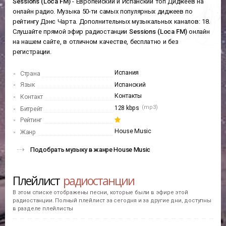
Sessions (Loca FM)
- Европейский и Испанский топ Диджеев на
онлайн радио. Музыка 50-ти самых популярных диджеев по
рейтингу Дэнс Чарта. Дополнительных музыкальных каналов: 18.
Слушайте прямой эфир радиостанции
Sessions (Loca FM)
онлайн
на нашем сайте, в отличном качестве, бесплатно и без
регистрации.
Испания
Страна
Язык
Испанский
Контакты
Контакт
(mp3)
128 kbps
Битрейт
Рейтинг
House Music
Жанр
Подобрать музыку в жанре House Music
Плейлист
радиостанции
В этом списке отображены песни, которые были в эфире этой
радиостанции. Полный плейлист за сегодня и за другие дни, доступны
в разделе плейлисты