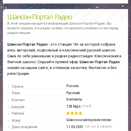
Шансон-Портал Радио
В этой секции находится информация
Шансон-Портал Радио.
Вы
можете слушать это радио онлайн, посмотреть плейлист и хит-парад
радиостанции
Шансон-Портал Радио
- это станция 16+ на которой собрана
весь авторский, подпольный и классический русский шансон.
Сама по себе уникальная и редкая радиостанция. Классический и
блатной шансон. Слушайте прямой эфир
Шансон-Портал Радио
онлайн на нашем сайте, в отличном качестве, бесплатно и без
регистрации.
Россия
Страна
Язык
Русский
Контакты
Контакт
(mp3)
128 kbps
Битрейт
Рейтинг
Шансон и авторские песни
Жанр
(26 лет в эфире)
День рождения
11.05.2001