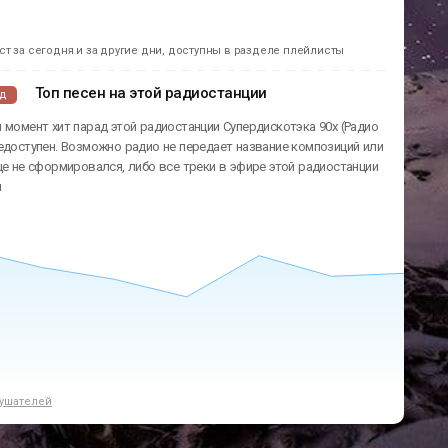
т за сегодня и за другие дни, доступны в разделе плейлисты
Топ песен на этой радиостанции
ад
 момент хит парад этой радиостанции Супердискотэка 90х (Радио
едоступен. Возможно радио не передает название композиций или
ще не сформировался, либо все треки в эфире этой радиостанции
ы
ушателей