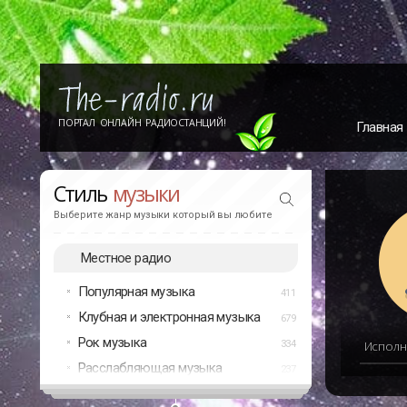
ПОРТАЛ ОНЛАЙН РАДИОСТАНЦИЙ!
Главная
Стиль
музыки
Выберите жанр музыки который вы любите
Местное радио
Популярная музыка
411
Клубная и электронная музыка
679
Рок музыка
334
Исполн
Расслабляющая музыка
237