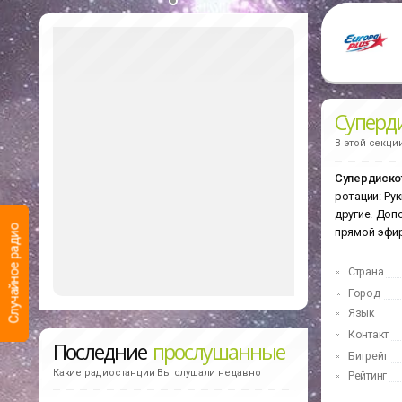
Суперди
В этой секци
Супердискот
ротации: Рук
другие. Доп
Случайное радио
прямой эфи
Страна
Город
Язык
Контакт
Последние
прослушанные
Битрейт
Какие радиостанции Вы слушали недавно
Рейтинг