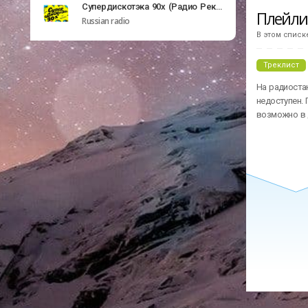
Супердискотэка 90х (Радио Рекорд)
Плейл
Russian radio
В этом списк
Треклист
На радиостан
недоступен. 
возможно в 