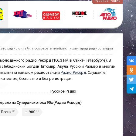
Русское Радио
это радио онлайн, посмотреть плейлист и хит-парад радиостанции
 молодежного радио Рекорд (106.3 FM в Санкт-Петербурге). В
сор Лебединский Богдан Титомир, Акула, Русский Размер и многие
зыкальным каналом радиостанции
Радио Рекорд
. Слушайте
качестве, бесплатно и без регистрации.
Русское Радио
играло на Супердискотэка 90х (Радио Рекорд)
35
86
 Песни
90S