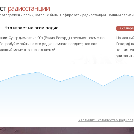
ист
радиостанции
е отображены песни, которые были в эфире этой радиостанции. Полный плейлис
Что играет на этом радио
Хит пар
ции: Супердискотэка 90х (Радио Рекорд) треклист временно
На данный
Попробуйте зайти на это радио немного позднее, так как
Рекорд) н
данный момент он наполняется!
топ хит е
уникальн
Увеличить количество радиосл