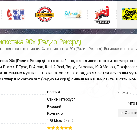
скотэка 90х (Радио Рекорд)
и находится информация
Супердискотэка 90х (Радио Рекорд).
Вы можете слушать 
эка 90х (Радио Рекорд)
- это онлайн подканал известного и популярного
и Вверх, E-Type, Dr.Alban, Real 2 Real, Вирус, Стрелки, Кай Метов, Профес
олнительных музыкальных каналов: 93. Это радио является дочерним му
р
Супердискотэка 90х (Радио Рекорд)
онлайн на нашем сайте, в отличном 
Россия
Жанр
Санкт-Петербург
Что 
Русский
Старые
Контакты
(mp3)
128 kbps