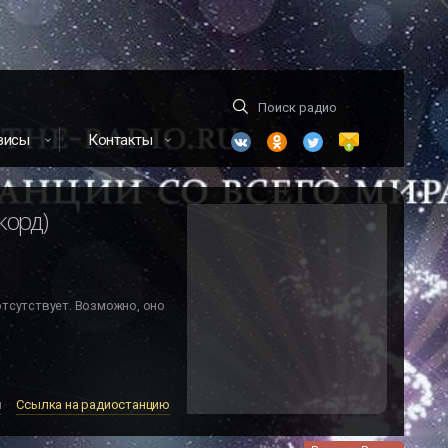
висы
Контакты
корд)
отсутствует. Возможно, оно
м
Ссылка на радиостанцию