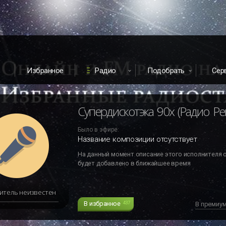
Избранное
Радио
Подобрать
Сер
Супердискотэка 90х (Радио Ре
Было в эфире:
Название композиции отсутствует
На данный момент описание этого исполнителя 
будет добавлено в ближайшее время
итель неизвестен
В избранное
437
В премиу