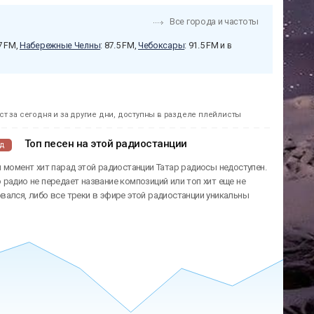
Все города и частоты
.7 FM,
Набережные Челны
: 87.5 FM,
Чебоксары
: 91.5 FM и в
т за сегодня и за другие дни, доступны в разделе плейлисты
Топ песен на этой радиостанции
ад
 момент хит парад этой радиостанции Татар радиосы недоступен.
радио не передает название композиций или топ хит еще не
ался, либо все треки в эфире этой радиостанции уникальны