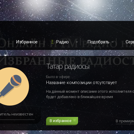
Избранное
Радио
Подобрать
Сер
Татар радиосы
Было в эфире:
Название композиции отсутствует
На данный момент описание этого исполнителя 
будет добавлено в ближайшее время
итель неизвестен
В избранное
32
В премиу