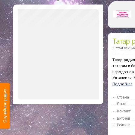
Татар 
В этой секци
Татар ради
татарии и б
народов с к
Ульяновск: 
Подробнее
Случайное радио
Страна
Язык
Контакт
Последние
прослушанные
Битрейт
Рейтинг
Какие радиостанции Вы слушали недавно