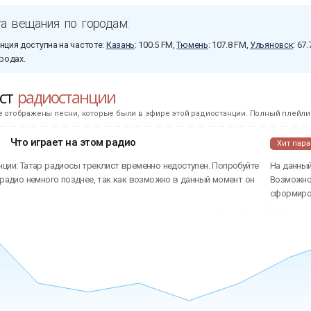
а вещания по городам:
нция доступна на частоте:
Казань
: 100.5 FM,
Тюмень
: 107.8 FM,
Ульяновск
: 67
родах.
ист
радиостанции
е отображены песни, которые были в эфире этой радиостанции. Полный плейлис
Что играет на этом радио
Хит пар
нции: Татар радиосы треклист временно недоступен. Попробуйте
На данный
 радио немного позднее, так как возможно в данный момент он
Возможно 
сформиров