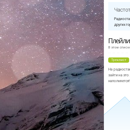
Татар радиосы
Tatar
Частот
Радиоста
других го
Плейл
В этом списк
Треклист
На радиоста
зайти на это
наполняется!