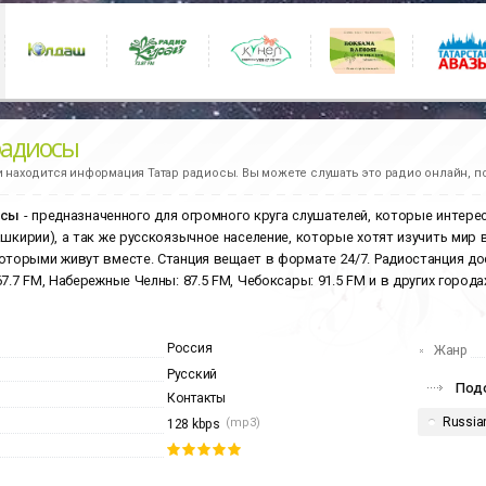
радиосы
и находится информация
Татар радиосы.
Вы можете слушать это радио онлайн, п
осы
- предназначенного для огромного круга слушателей, которые интере
ашкирии), а так же русскоязычное население, которые хотят изучить мир 
оторыми живут вместе. Станция вещает в формате 24/7. Радиостанция досту
67.7 FM, Набережные Челны: 87.5 FM, Чебоксары: 91.5 FM и в других горо
Россия
Жанр
Русский
Подо
Контакты
Russia
(mp3)
128 kbps