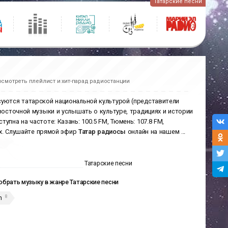
Татарские песни
осмотреть плейлист и хит-парад радиостанции
суются татарской национальной культурой (представители
восточной музыки и услышать о культуре, традициях и истории
пна на частоте: Казань: 100.5 FM, Тюмень: 107.8 FM,
дах. Слушайте прямой эфир
Татар радиосы
онлайн на нашем
...
Татарские песни
брать музыку в жанре Татарские песни
8
n