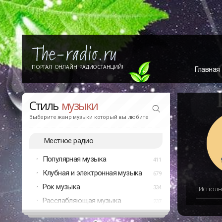
ПОРТАЛ ОНЛАЙН РАДИОСТАНЦИЙ!
Главная
Стиль
музыки
Выберите жанр музыки который вы любите
Местное радио
Популярная музыка
411
Клубная и электронная музыка
679
Рок музыка
334
Исполн
Расслабляющая музыка
237