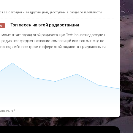
т за сегодня и за другие дни, доступны в разделе плейлисты
Топ песен на этой радиостанции
ад
 момент хит парад этой радиостанции Tech house недоступен.
радио не передает название композиций или топ хит еще не
ался, либо все треки в эфире этой радиостанции уникальны
ушателей