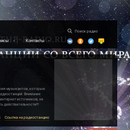
висы
Контакты
фия музыкантов, которые
адиостанций. Внимание
интернет источников, не
ь действительности!!!
м
Ссылка на радиостанцию