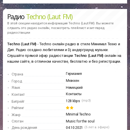
Радио
Techno (Laut FM)
В этой секции находится информация
Techno (Laut FM).
Вы можете
слушать это радио онлайн, посмотреть плейлист и хит-парад
радиостанции
Techno (Laut FM)
- Techno онлайн радио в стиле Минимал Техно и
Дип. Радио создано любителями и Dj андерграунд музыки.
Слушайте прямой эфир радиостанции
Techno (Laut FM)
онлайн на
нашем сайте, в отличном качестве, бесплатно и без регистрации.
Германия
Страна
Мюнхен
Город
Язык
Немецкий
Контакты
Контакт
(mp3)
128 kbps
Битрейт
Рейтинг
Minimal Techno
Жанр
Слоган
Music for the soul
(5 лет в эфире)
День рождения
04.10.2021