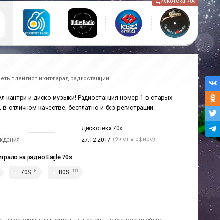
Дискотека 70х
еть плейлист и хит-парад радиостанции
оул кантри и диско музыки! Радиостанция номер 1 в старых
 в отличном качестве, бесплатно и без регистрации.
Дискотека 70х
(9 лет в эфире)
ждения
27.12.2017
играло на радио Eagle 70s
58
111
70S
80S
т за сегодня и за другие дни, доступны в разделе плейлисты