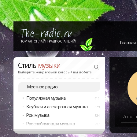
ПОРТАЛ ОНЛАЙН РАДИОСТАНЦИЙ!
Главная
Стиль
музыки
Выберите жанр музыки который вы любите
Местное радио
Популярная музыка
411
Клубная и электронная музыка
679
Рок музыка
334
Исполн
Расслабляющая музыка
237