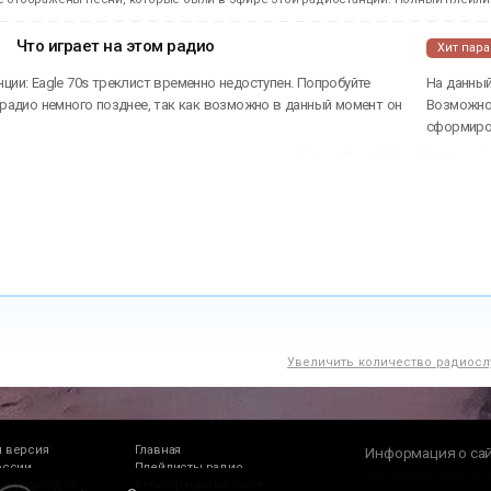
Что играет на этом радио
Хит пар
ции: Eagle 70s треклист временно недоступен. Попробуйте
На данный
 радио немного позднее, так как возможно в данный момент он
Возможно 
сформиров
Увеличить количество радиосл
 версия
Главная
Информация о са
оссии
Плейлисты радио
Это интернет сайт, на
е радио для
Регистрация на сайте