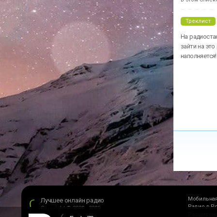
Eagle 70s
Radio 70
Треклист
На радиостан
зайти на это
наполняется!
Мобильная
Лучшее онлайн радио
Радио в Р
Copyright © 2009 - 2026
Расширени