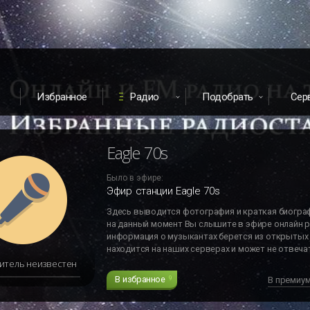
Избранное
Радио
Подобрать
Сер
Eagle 70s
Было в эфире:
Эфир станции Eagle 70s
Здесь выводится фотография и краткая биогра
на данный момент Вы слышите в эфире онлайн р
информация о музыкантах берется из открытых 
находится на наших серверах и может не отвечат
итель неизвестен
В избранное
9
В премиу