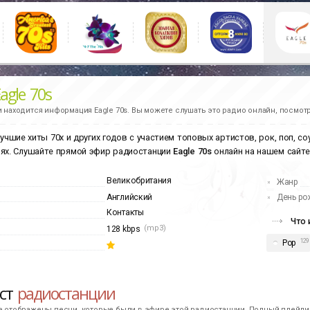
agle 70s
и находится информация
Eagle 70s.
Вы можете слушать это радио онлайн, посмотр
учшие хиты 70х и других годов с участием топовых артистов, рок, поп, с
ях. Слушайте прямой эфир радиостанции
Eagle 70s
онлайн на нашем сайте,
Великобритания
Жанр
Английский
День ро
Контакты
Что 
(mp3)
128 kbps
129
Pop
ист
радиостанции
е отображены песни, которые были в эфире этой радиостанции. Полный плейлис