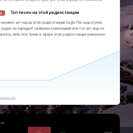
Топ песен на этой радиостанции
ад
 момент хит парад этой радиостанции Eagle 70s недоступен.
радио не передает название композиций или топ хит еще не
ался, либо все треки в эфире этой радиостанции уникальны
ушателей
йте
 котором Вы сможете слушать онлайн радио совершенно бесплатно. Абсолютно