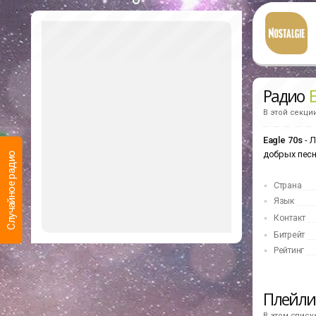
Радио
E
В этой секци
Eagle 70s
- Л
добрых песн
Случайное радио
Страна
Язык
Контакт
Битрейт
Рейтинг
Последние
прослушанные
Плейл
Какие радиостанции Вы слушали недавно
В этом списк