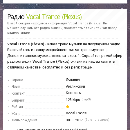
Радио
Vocal Trance (Plexus)
В этой секции находится информация
Vocal Trance (Plexus).
Вы
можете слушать это радио онлайн, посмотреть плейлист и хит-парад
радиостанции
Vocal Trance (Plexus)
- канал транс музыки на популярном радио.
Включайтесь в волну мощнейшего ритма транс музыки.
Дополнительных музыкальных каналов: 1. Слушайте прямой эфир
радиостанции
Vocal Trance (Plexus)
онлайн на нашем сайте, в
отличном качестве, бесплатно и без регистрации.
Испания
Страна
Язык
Английский
Контакты
Контакт
(mp3)
128 kbps
Битрейт
Рейтинг
Vocal Trance
Жанр
(9 лет в эфире)
День рождения
30.03.2017