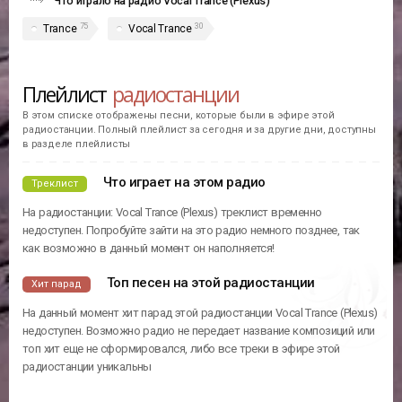
Что играло на радио Vocal Trance (Plexus)
75
30
Trance
Vocal Trance
Плейлист
радиостанции
В этом списке отображены песни, которые были в эфире этой
радиостанции. Полный плейлист за сегодня и за другие дни, доступны
в разделе плейлисты
Что играет на этом радио
Треклист
На радиостанции: Vocal Trance (Plexus) треклист временно
недоступен. Попробуйте зайти на это радио немного позднее, так
как возможно в данный момент он наполняется!
Топ песен на этой радиостанции
Хит парад
На данный момент хит парад этой радиостанции Vocal Trance (Plexus)
недоступен. Возможно радио не передает название композиций или
топ хит еще не сформировался, либо все треки в эфире этой
радиостанции уникальны